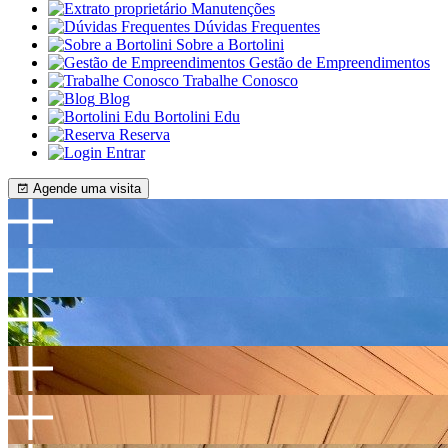
Manutenções
Dúvidas Frequentes
Sobre a Bortolini
Gestão de Empreendimentos
Trabalhe Conosco
Blog
Bortolini Edu
Reserva
Entrar
Agende uma visita