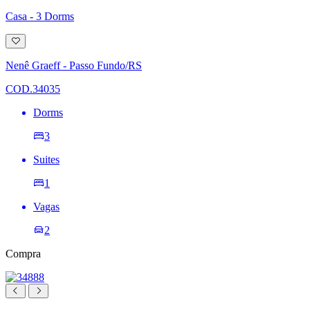
Casa - 3 Dorms
Adicionar
à
lista
Nenê Graeff - Passo Fundo/RS
de
desejos
COD.34035
Dorms
3
Suites
1
Vagas
2
Compra