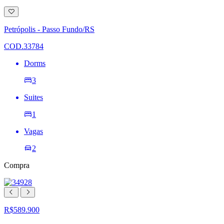
Adicionar
à
lista
Petrópolis - Passo Fundo/RS
de
desejos
COD.33784
Dorms
3
Suites
1
Vagas
2
Compra
R$589.900