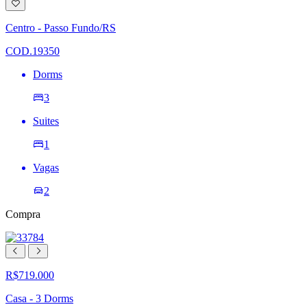
Adicionar
à
lista
Centro - Passo Fundo/RS
de
desejos
COD.19350
Dorms
3
Suites
1
Vagas
2
Compra
R$719.000
Casa - 3 Dorms