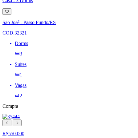
Casa - 3 Dorms
Adicionar
à
lista
São José - Passo Fundo/RS
de
desejos
COD.32321
Dorms
3
Suites
1
Vagas
2
Compra
R$550.000