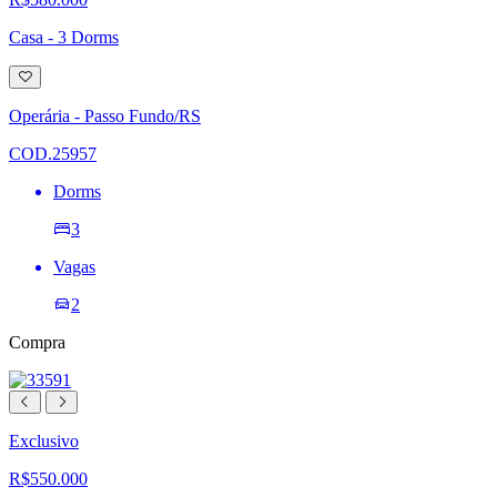
Casa - 3 Dorms
Adicionar
à
lista
Operária - Passo Fundo/RS
de
desejos
COD.25957
Dorms
3
Vagas
2
Compra
Exclusivo
R$550.000