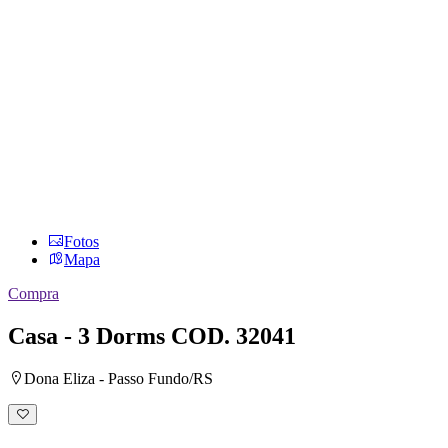
Fotos
Mapa
Compra
Casa - 3 Dorms
COD. 32041
Dona Eliza - Passo Fundo/RS
Adicionar
à
lista