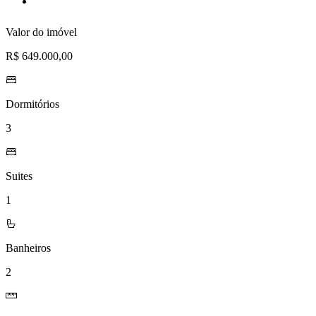
de
desejos
Valor do imóvel
R$ 649.000,00
Dormitórios
3
Suites
1
Banheiros
2