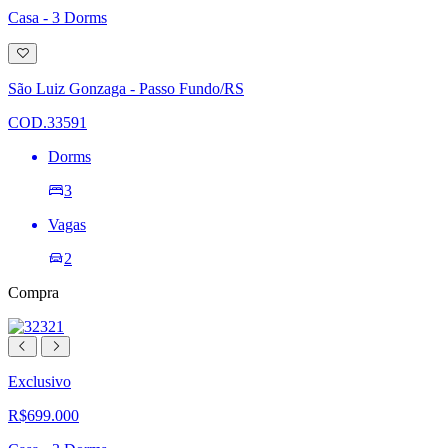
Casa - 3 Dorms
Adicionar
à
lista
São Luiz Gonzaga - Passo Fundo/RS
de
desejos
COD.33591
Dorms
3
Vagas
2
Compra
Exclusivo
R$699.000