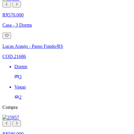
R$570.000
Casa - 3 Dorms
Adicionar
à
lista
Lucas Araujo - Passo Fundo/RS
de
desejos
COD.21686
Dorms
3
Vagas
2
Compra
R$580.000