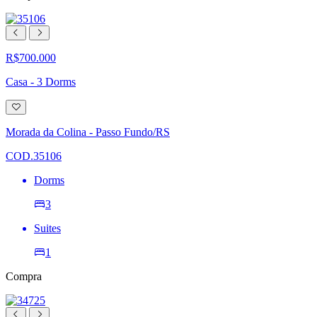
R$700.000
Casa - 3 Dorms
Adicionar
à
lista
Morada da Colina - Passo Fundo/RS
de
desejos
COD.35106
Dorms
3
Suites
1
Compra