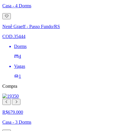
Casa - 4 Dorms
Adicionar
à
lista
Nenê Graeff - Passo Fundo/RS
de
desejos
COD.35444
Dorms
4
Vagas
1
Compra
R$679.000
Casa - 3 Dorms