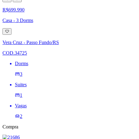
R$699.990
Casa - 3 Dorms
Adicionar
à
lista
Vera Cruz - Passo Fundo/RS
de
desejos
COD.34725
Dorms
3
Suites
1
Vagas
2
Compra