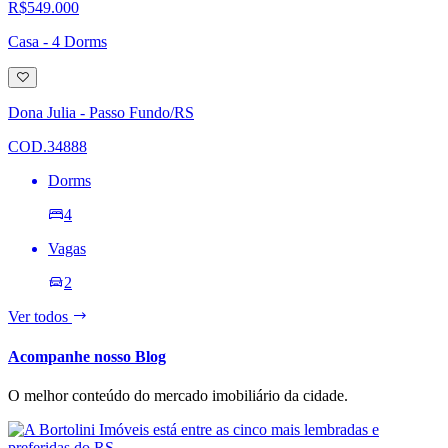
R$549.000
Casa - 4 Dorms
Adicionar
à
lista
Dona Julia - Passo Fundo/RS
de
desejos
COD.34888
Dorms
4
Vagas
2
Ver todos
Acompanhe nosso Blog
O melhor conteúdo do mercado imobiliário da cidade.