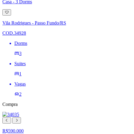
Casa - 3 Dorms
Adicionar
à
lista
Vila Rodrigues - Passo Fundo/RS
de
desejos
COD.34928
Dorms
3
Suites
1
Vagas
2
Compra
R$590.000