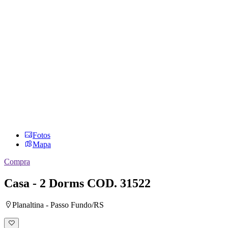
Fotos
Mapa
Compra
Casa - 2 Dorms
COD. 31522
Planaltina - Passo Fundo/RS
Adicionar