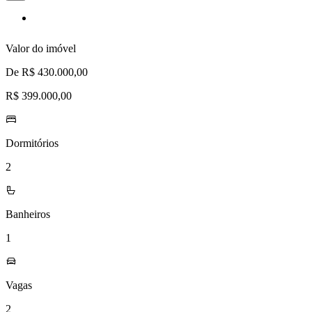
à
lista
de
desejos
Valor do imóvel
De R$ 430.000,00
R$ 399.000,00
Dormitórios
2
Banheiros
1
Vagas
2