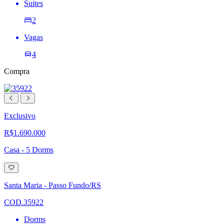
Suites
2
Vagas
4
Compra
Exclusivo
R$1.690.000
Casa - 5 Dorms
Adicionar
à
lista
Santa Maria - Passo Fundo/RS
de
desejos
COD.35922
Dorms