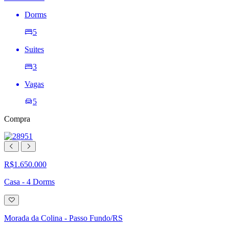
Dorms
5
Suites
3
Vagas
5
Compra
R$1.650.000
Casa - 4 Dorms
Adicionar
à
lista
Morada da Colina - Passo Fundo/RS
de