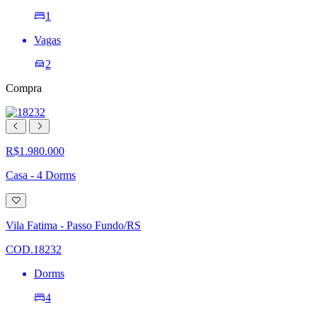
1
Vagas
2
Compra
R$1.980.000
Casa - 4 Dorms
Adicionar
à
lista
Vila Fatima - Passo Fundo/RS
de
desejos
COD.18232
Dorms
4