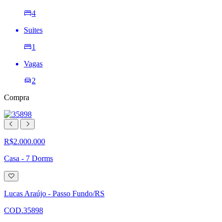
4
Suites
1
Vagas
2
Compra
R$2.000.000
Casa - 7 Dorms
Adicionar
à
lista
Lucas Araújo - Passo Fundo/RS
de
desejos
COD.35898