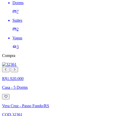
Dorms
7
Suites
2
Vagas
3
Compra
R$1.920.000
Casa - 5 Dorms
Adicionar
à
lista
Vera Cruz - Passo Fundo/RS
de
desejos
COD.32361