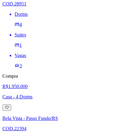
desejos
COD.28951
Dorms
4
Suites
1
Vagas
3
Compra
R$1.950.000
Casa - 4 Dorms
Adicionar
à
lista
Bela Vista - Passo Fundo/RS
de
desejos
COD.22394