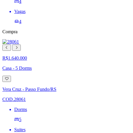
4
Vagas
4
Compra
R$1.640.000
Casa - 5 Dorms
Adicionar
à
lista
Vera Cruz - Passo Fundo/RS
de
desejos
COD.28061
Dorms
5
Suites