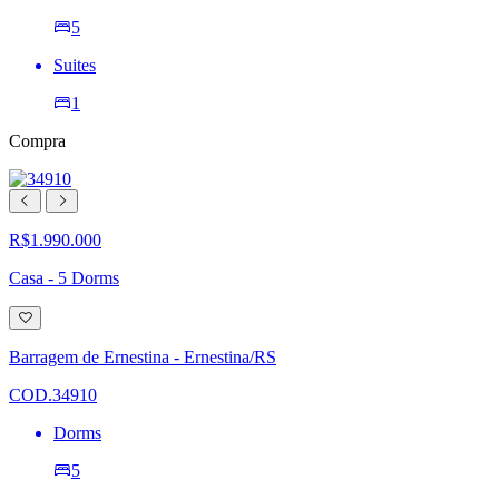
5
Suites
1
Compra
R$1.990.000
Casa - 5 Dorms
Adicionar
à
lista
Barragem de Ernestina - Ernestina/RS
de
desejos
COD.34910
Dorms
5