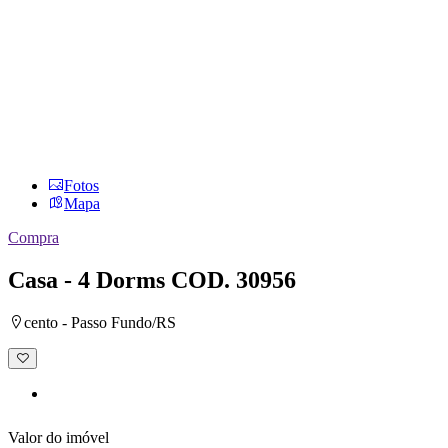
Fotos
Mapa
Compra
Casa - 4 Dorms
COD. 30956
cento - Passo Fundo/RS
Adicionar
à
lista
de
desejos
Valor do imóvel