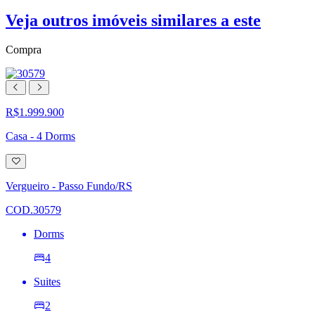
Veja outros imóveis similares a este
Compra
R$1.999.900
Casa - 4 Dorms
Adicionar
à
lista
Vergueiro - Passo Fundo/RS
de
desejos
COD.30579
Dorms
4
Suites
2