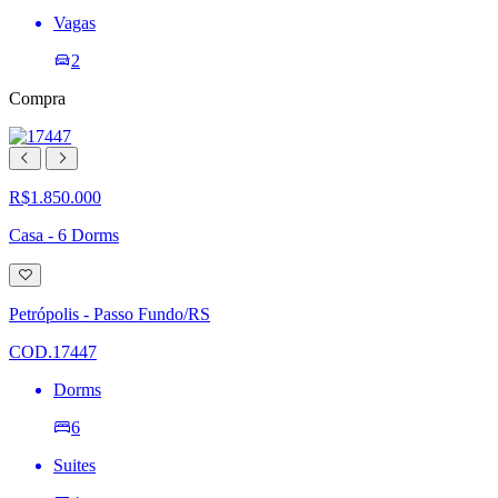
Vagas
2
Compra
R$1.850.000
Casa - 6 Dorms
Adicionar
à
lista
Petrópolis - Passo Fundo/RS
de
desejos
COD.17447
Dorms
6
Suites