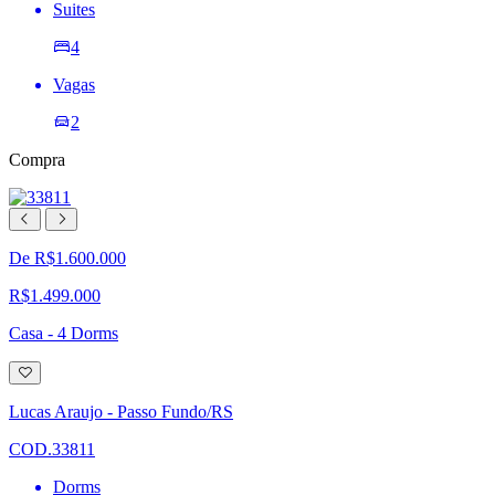
Suites
4
Vagas
2
Compra
De R$1.600.000
R$1.499.000
Casa - 4 Dorms
Adicionar
à
lista
Lucas Araujo - Passo Fundo/RS
de
desejos
COD.33811
Dorms