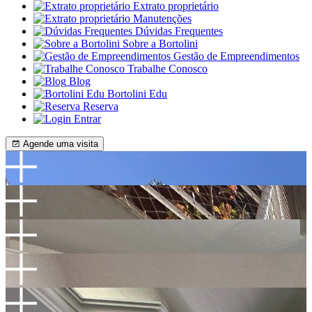
Extrato proprietário
Manutenções
Dúvidas Frequentes
Sobre a Bortolini
Gestão de Empreendimentos
Trabalhe Conosco
Blog
Bortolini Edu
Reserva
Entrar
Agende uma visita