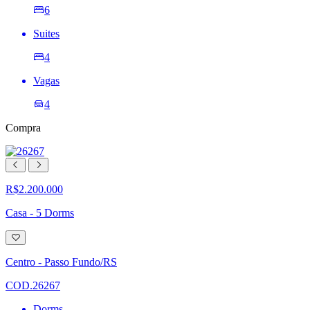
6
Suites
4
Vagas
4
Compra
R$2.200.000
Casa - 5 Dorms
Adicionar
à
lista
Centro - Passo Fundo/RS
de
desejos
COD.26267
Dorms