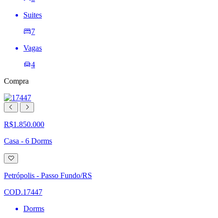
Suites
7
Vagas
4
Compra
R$1.850.000
Casa - 6 Dorms
Adicionar
à
lista
Petrópolis - Passo Fundo/RS
de
desejos
COD.17447
Dorms