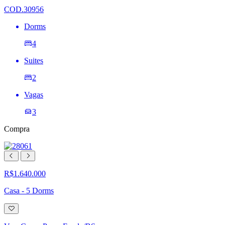
desejos
COD.30956
Dorms
4
Suites
2
Vagas
3
Compra
R$1.640.000
Casa - 5 Dorms
Adicionar
à
lista