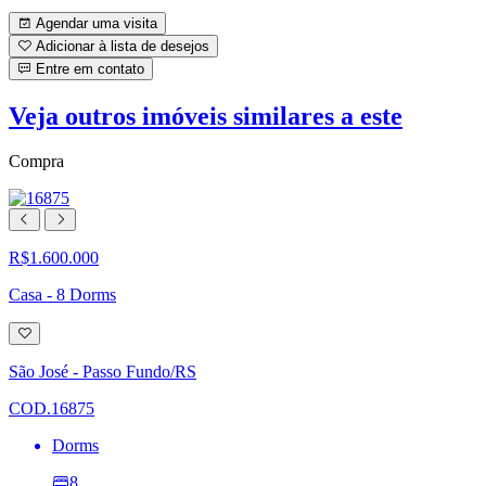
Agendar uma visita
Adicionar à lista de desejos
Entre em contato
Veja outros imóveis similares a este
Compra
R$1.600.000
Casa - 8 Dorms
Adicionar
à
lista
São José - Passo Fundo/RS
de
desejos
COD.16875
Dorms
8