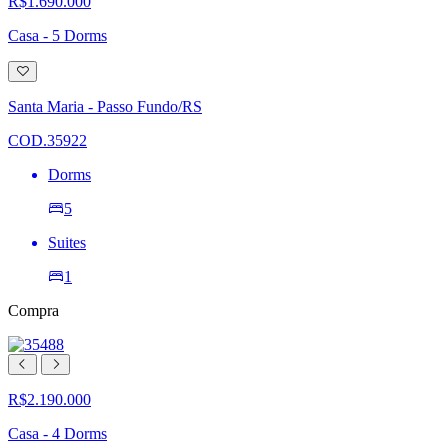
R$1.690.000
Casa - 5 Dorms
Adicionar
à
lista
Santa Maria - Passo Fundo/RS
de
desejos
COD.35922
Dorms
5
Suites
1
Compra
R$2.190.000
Casa - 4 Dorms