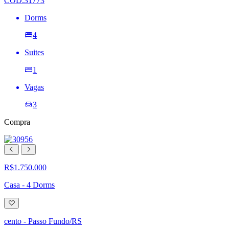
COD.31773
Dorms
4
Suites
1
Vagas
3
Compra
R$1.750.000
Casa - 4 Dorms
Adicionar
à
lista
cento - Passo Fundo/RS
de