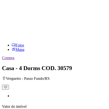
Fotos
Mapa
Compra
Casa - 4 Dorms
COD. 30579
Vergueiro - Passo Fundo/RS
Adicionar
à
lista
de
desejos
Valor do imóvel