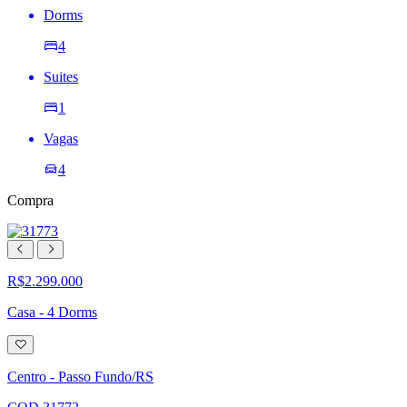
Dorms
4
Suites
1
Vagas
4
Compra
R$2.299.000
Casa - 4 Dorms
Adicionar
à
lista
Centro - Passo Fundo/RS
de
desejos