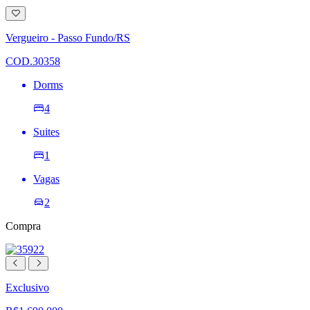
Adicionar
à
lista
Vergueiro - Passo Fundo/RS
de
desejos
COD.30358
Dorms
4
Suites
1
Vagas
2
Compra
Exclusivo