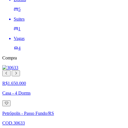
5
Suites
1
Vagas
4
Compra
R$1.650.000
Casa - 4 Dorms
Adicionar
à
lista
Petrópolis - Passo Fundo/RS
de
desejos
COD.30633