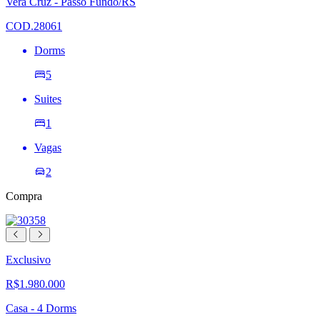
Vera Cruz - Passo Fundo/RS
de
desejos
COD.28061
Dorms
5
Suites
1
Vagas
2
Compra
Exclusivo
R$1.980.000
Casa - 4 Dorms