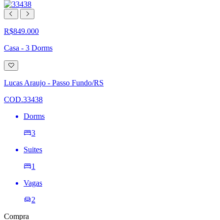
R$849.000
Casa - 3 Dorms
Adicionar
à
lista
Lucas Araujo - Passo Fundo/RS
de
desejos
COD.33438
Dorms
3
Suites
1
Vagas
2
Compra