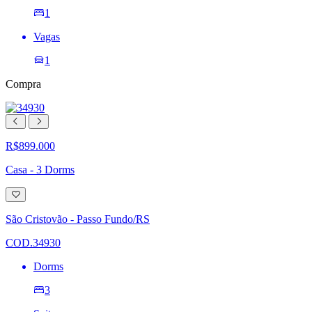
1
Vagas
1
Compra
R$899.000
Casa - 3 Dorms
Adicionar
à
lista
São Cristovão - Passo Fundo/RS
de
desejos
COD.34930
Dorms
3