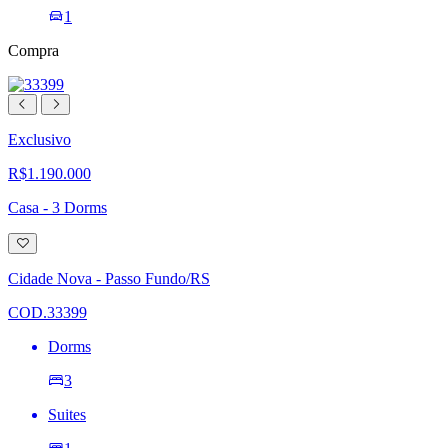
1
Compra
Exclusivo
R$1.190.000
Casa - 3 Dorms
Adicionar
à
lista
Cidade Nova - Passo Fundo/RS
de
desejos
COD.33399
Dorms
3
Suites