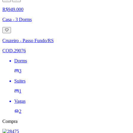
R$949.000
Casa - 3 Dorms
Adicionar
à
lista
Cruzeiro - Passo Fundo/RS
de
desejos
COD.29076
Dorms
3
Suites
1
Vagas
2
Compra