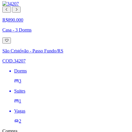
R$890.000
Casa - 3 Dorms
Adicionar
à
lista
São Cristóvão - Passo Fundo/RS
de
desejos
COD.34207
Dorms
3
Suites
1
Vagas
2
Compra