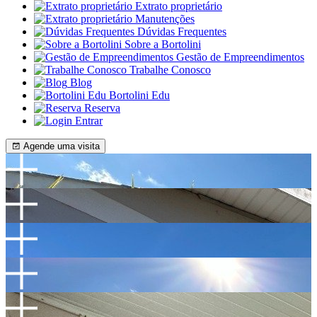
Extrato proprietário
Manutenções
Dúvidas Frequentes
Sobre a Bortolini
Gestão de Empreendimentos
Trabalhe Conosco
Blog
Bortolini Edu
Reserva
Entrar
Agende uma visita