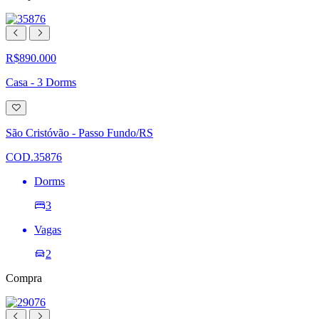
R$890.000
Casa - 3 Dorms
Adicionar
à
lista
São Cristóvão - Passo Fundo/RS
de
desejos
COD.35876
Dorms
3
Vagas
2
Compra