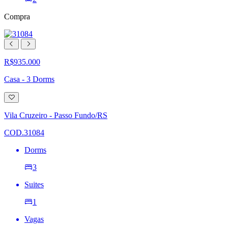
Compra
R$935.000
Casa - 3 Dorms
Adicionar
à
lista
Vila Cruzeiro - Passo Fundo/RS
de
desejos
COD.31084
Dorms
3
Suites
1
Vagas