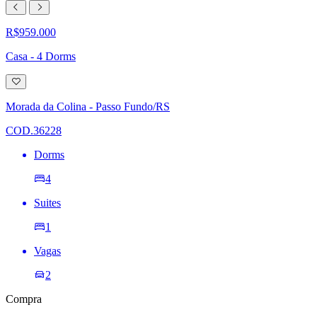
R$959.000
Casa - 4 Dorms
Adicionar
à
lista
Morada da Colina - Passo Fundo/RS
de
desejos
COD.36228
Dorms
4
Suites
1
Vagas
2
Compra