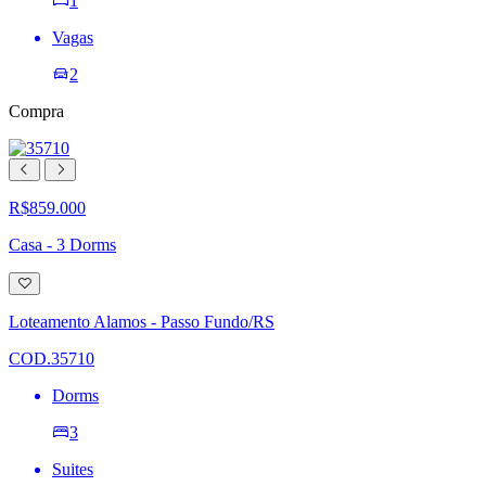
1
Vagas
2
Compra
R$859.000
Casa - 3 Dorms
Adicionar
à
lista
Loteamento Alamos - Passo Fundo/RS
de
desejos
COD.35710
Dorms
3
Suites