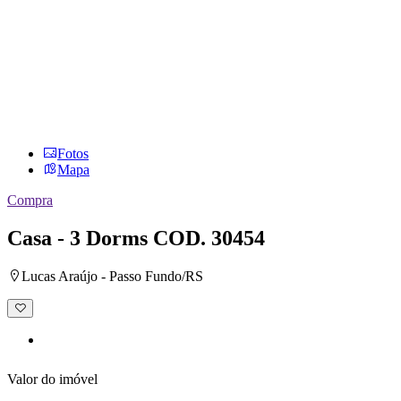
Fotos
Mapa
Compra
Casa - 3 Dorms
COD. 30454
Lucas Araújo - Passo Fundo/RS
Adicionar
à
lista
de
desejos
Valor do imóvel