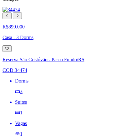
R$899.000
Casa - 3 Dorms
Adicionar
à
lista
Reserva São Cristóvão - Passo Fundo/RS
de
desejos
COD.34474
Dorms
3
Suites
1
Vagas
1