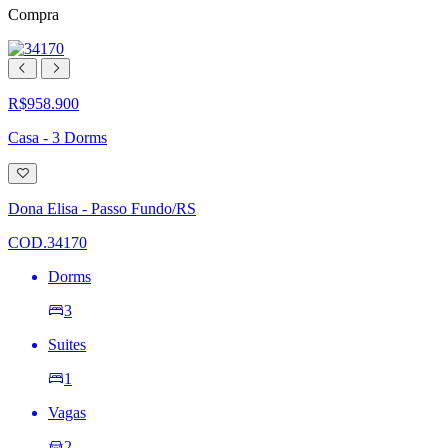
Compra
R$958.900
Casa - 3 Dorms
Adicionar
à
lista
Dona Elisa - Passo Fundo/RS
de
desejos
COD.34170
Dorms
3
Suites
1
Vagas
2