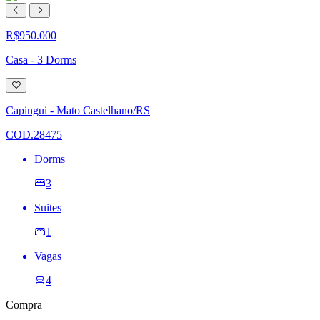
R$950.000
Casa - 3 Dorms
Adicionar
à
lista
Capingui - Mato Castelhano/RS
de
desejos
COD.28475
Dorms
3
Suites
1
Vagas
4
Compra