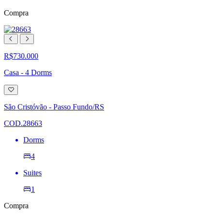
Compra
R$730.000
Casa - 4 Dorms
Adicionar
à
lista
São Cristóvão - Passo Fundo/RS
de
desejos
COD.28663
Dorms
4
Suites
1
Compra