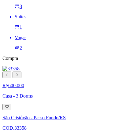
3
Suites
1
Vagas
2
Compra
R$600.000
Casa - 3 Dorms
Adicionar
à
lista
São Cristóvão - Passo Fundo/RS
de
desejos
COD.33358