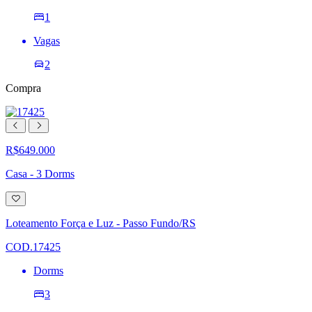
1
Vagas
2
Compra
R$649.000
Casa - 3 Dorms
Adicionar
à
lista
Loteamento Força e Luz - Passo Fundo/RS
de
desejos
COD.17425
Dorms
3