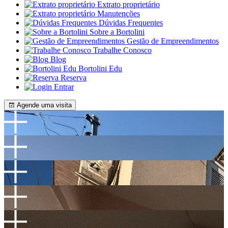
Extrato proprietário
Manutenções
Dúvidas Frequentes
Sobre a Bortolini
Gestão de Empreendimentos
Trabalhe Conosco
Blog
Bortolini Edu
Reserva
Entrar
Agende uma visita