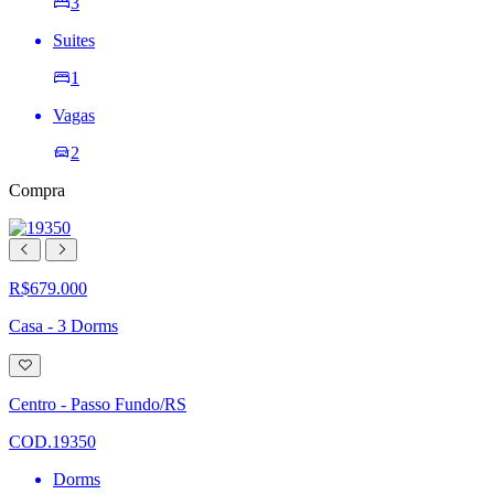
3
Suites
1
Vagas
2
Compra
R$679.000
Casa - 3 Dorms
Adicionar
à
lista
Centro - Passo Fundo/RS
de
desejos
COD.19350
Dorms