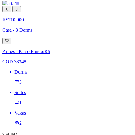
R$710.000
Casa - 3 Dorms
Adicionar
à
lista
Annes - Passo Fundo/RS
de
desejos
COD.33348
Dorms
3
Suites
1
Vagas
2
Compra