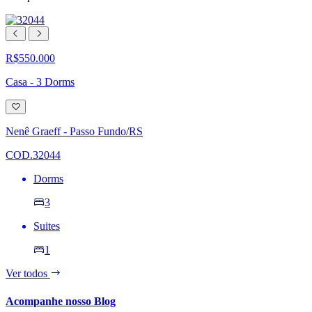
R$550.000
Casa - 3 Dorms
Adicionar
à
lista
Nenê Graeff - Passo Fundo/RS
de
desejos
COD.32044
Dorms
3
Suites
1
Ver todos
Acompanhe nosso Blog