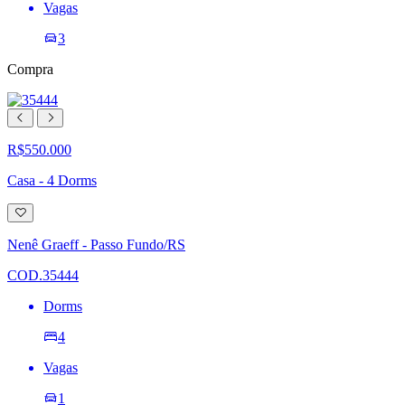
Vagas
3
Compra
R$550.000
Casa - 4 Dorms
Adicionar
à
lista
Nenê Graeff - Passo Fundo/RS
de
desejos
COD.35444
Dorms
4
Vagas
1