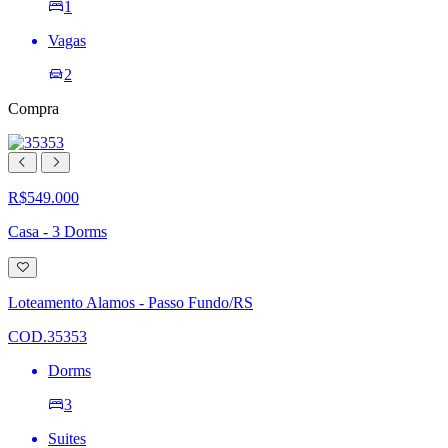
1
Vagas
2
Compra
R$549.000
Casa - 3 Dorms
Adicionar
à
lista
Loteamento Alamos - Passo Fundo/RS
de
desejos
COD.35353
Dorms
3
Suites