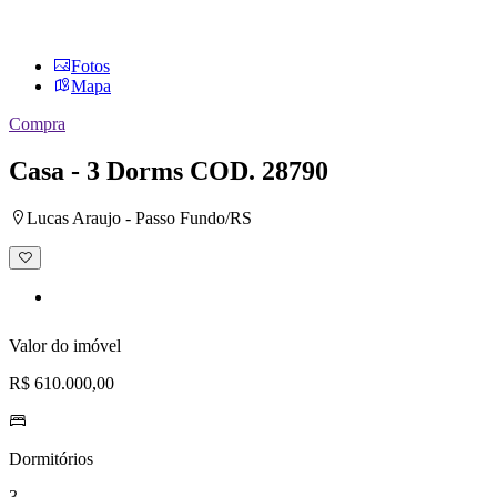
Fotos
Mapa
Compra
Casa - 3 Dorms
COD. 28790
Lucas Araujo - Passo Fundo/RS
Adicionar
à
lista
de
desejos
Valor do imóvel
R$ 610.000,00
Dormitórios
3