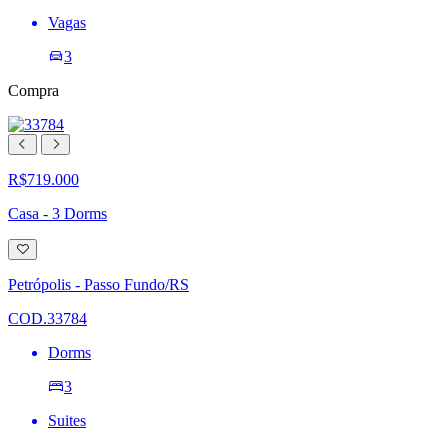
Vagas
3
Compra
R$719.000
Casa - 3 Dorms
Adicionar
à
lista
Petrópolis - Passo Fundo/RS
de
desejos
COD.33784
Dorms
3
Suites