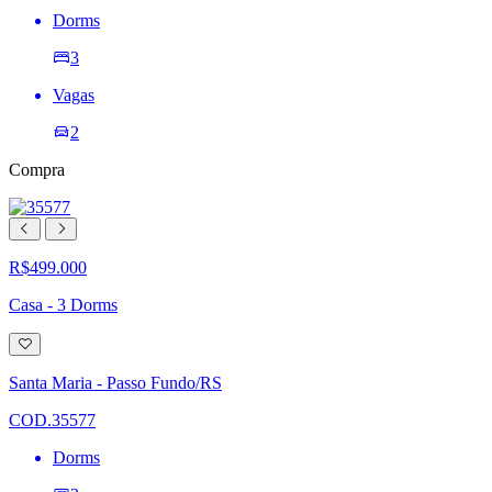
Dorms
3
Vagas
2
Compra
R$499.000
Casa - 3 Dorms
Adicionar
à
lista
Santa Maria - Passo Fundo/RS
de
desejos
COD.35577
Dorms