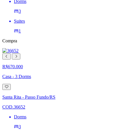
Dorms
3
Suites
1
Compra
R$670.000
Casa - 3 Dorms
Adicionar
à
lista
Santa Rita - Passo Fundo/RS
de
desejos
COD.36652
Dorms
3