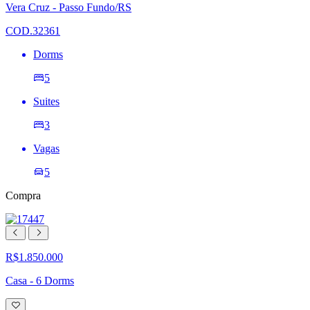
lista
Vera Cruz - Passo Fundo/RS
de
desejos
COD.32361
Dorms
5
Suites
3
Vagas
5
Compra
R$1.850.000
Casa - 6 Dorms
Adicionar