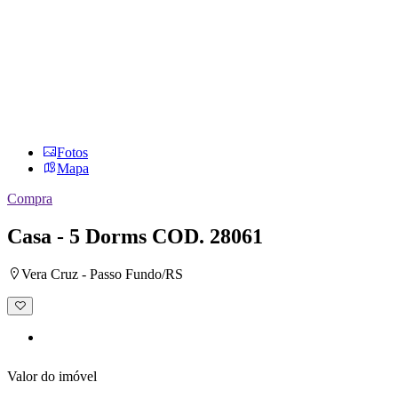
Fotos
Mapa
Compra
Casa - 5 Dorms
COD. 28061
Vera Cruz - Passo Fundo/RS
Adicionar
à
lista
de
desejos
Valor do imóvel