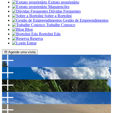
Extrato proprietário
Manutenções
Dúvidas Frequentes
Sobre a Bortolini
Gestão de Empreendimentos
Trabalhe Conosco
Blog
Bortolini Edu
Reserva
Entrar
Agende uma visita