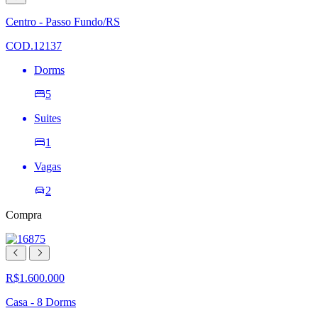
à
lista
Centro - Passo Fundo/RS
de
desejos
COD.12137
Dorms
5
Suites
1
Vagas
2
Compra
R$1.600.000
Casa - 8 Dorms