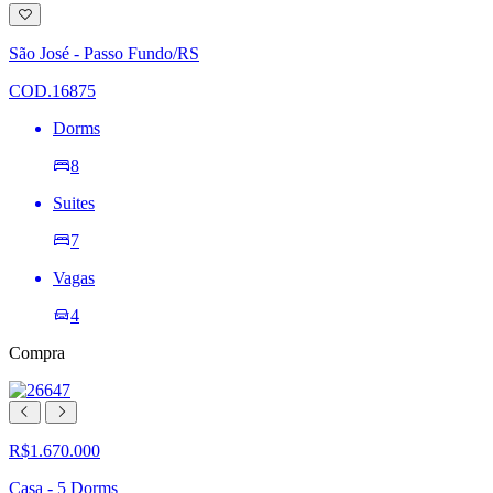
Adicionar
à
lista
São José - Passo Fundo/RS
de
desejos
COD.16875
Dorms
8
Suites
7
Vagas
4
Compra
R$1.670.000
Casa - 5 Dorms