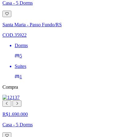
Casa - 5 Dorms
Adicionar
à
lista
Santa Maria - Passo Fundo/RS
de
desejos
COD.35922
Dorms
5
Suites
1
Compra
R$1.690.000
Casa - 5 Dorms
Adicionar