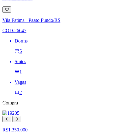
Adicionar
à
lista
Vila Fatima - Passo Fundo/RS
de
desejos
COD.26647
Dorms
5
Suites
1
Vagas
2
Compra
R$1.350.000