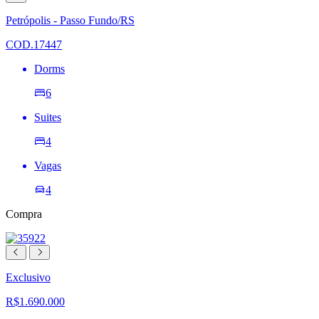
à
lista
Petrópolis - Passo Fundo/RS
de
desejos
COD.17447
Dorms
6
Suites
4
Vagas
4
Compra
Exclusivo
R$1.690.000