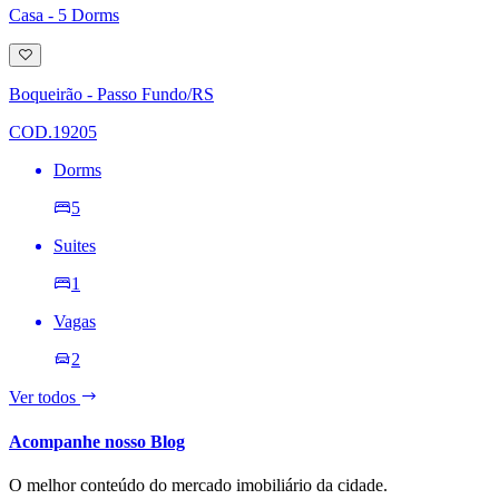
Casa - 5 Dorms
Adicionar
à
lista
Boqueirão - Passo Fundo/RS
de
desejos
COD.19205
Dorms
5
Suites
1
Vagas
2
Ver todos
Acompanhe nosso Blog
O melhor conteúdo do mercado imobiliário da cidade.