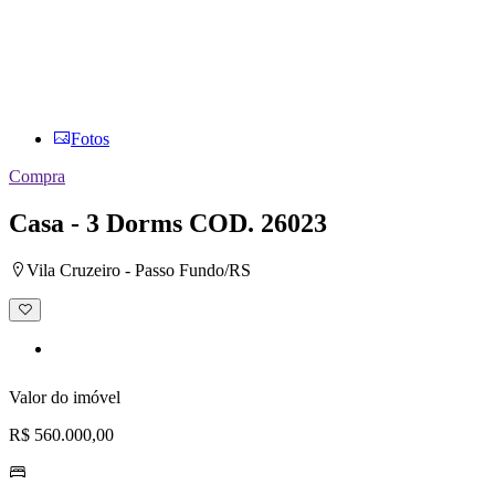
Fotos
Compra
Casa - 3 Dorms
COD. 26023
Vila Cruzeiro - Passo Fundo/RS
Adicionar
à
lista
de
desejos
Valor do imóvel
R$ 560.000,00