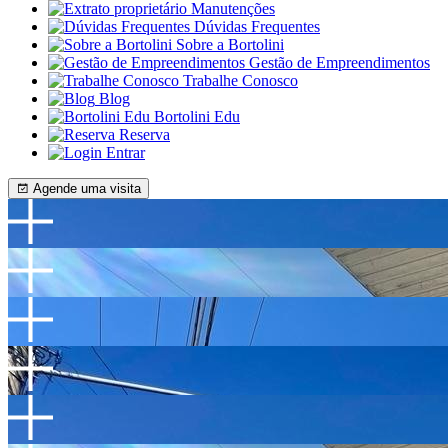
Manutenções
Dúvidas Frequentes
Sobre a Bortolini
Gestão de Empreendimentos
Trabalhe Conosco
Blog
Bortolini Edu
Reserva
Entrar
Agende uma visita