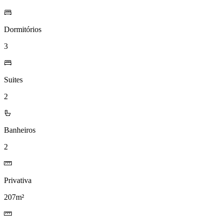
Dormitórios
3
Suites
2
Banheiros
2
Privativa
207m²