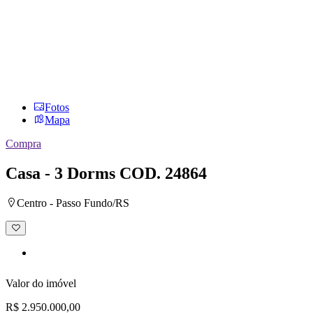
Fotos
Mapa
Compra
Casa - 3 Dorms
COD. 24864
Centro - Passo Fundo/RS
Adicionar
à
lista
de
desejos
Valor do imóvel
R$ 2.950.000,00