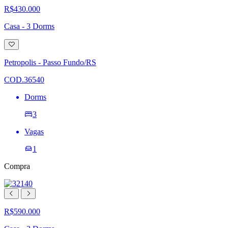
R$430.000
Casa - 3 Dorms
Adicionar
à
lista
Petropolis - Passo Fundo/RS
de
desejos
COD.36540
Dorms
3
Vagas
1
Compra
R$590.000