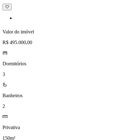
Adicionar
à
lista
de
desejos
Valor do imóvel
R$ 495.000,00
Dormitórios
3
Banheiros
2
Privativa
150m²