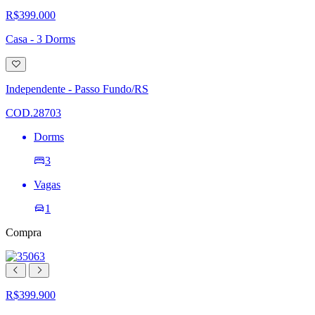
R$399.000
Casa - 3 Dorms
Adicionar
à
lista
Independente - Passo Fundo/RS
de
desejos
COD.28703
Dorms
3
Vagas
1
Compra
R$399.900