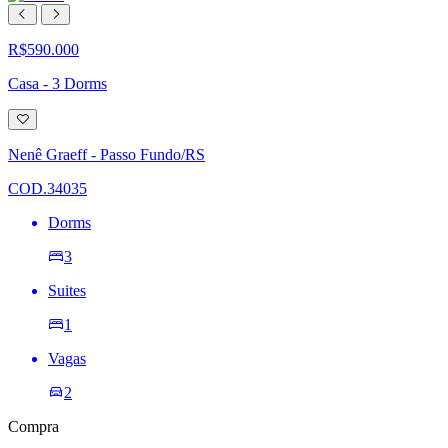
R$590.000
Casa - 3 Dorms
Adicionar
à
lista
Nenê Graeff - Passo Fundo/RS
de
desejos
COD.34035
Dorms
3
Suites
1
Vagas
2
Compra