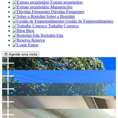
Extrato proprietário
Manutenções
Dúvidas Frequentes
Sobre a Bortolini
Gestão de Empreendimentos
Trabalhe Conosco
Blog
Bortolini Edu
Reserva
Entrar
Agende uma visita