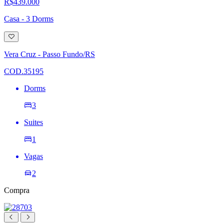
R$439.000
Casa - 3 Dorms
Adicionar
à
lista
Vera Cruz - Passo Fundo/RS
de
desejos
COD.35195
Dorms
3
Suites
1
Vagas
2
Compra