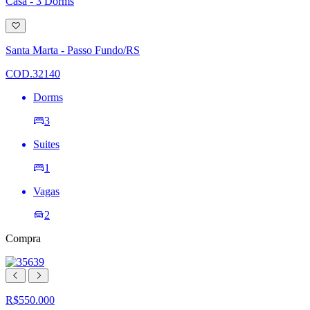
Casa - 3 Dorms
Adicionar
à
lista
Santa Marta - Passo Fundo/RS
de
desejos
COD.32140
Dorms
3
Suites
1
Vagas
2
Compra
R$550.000