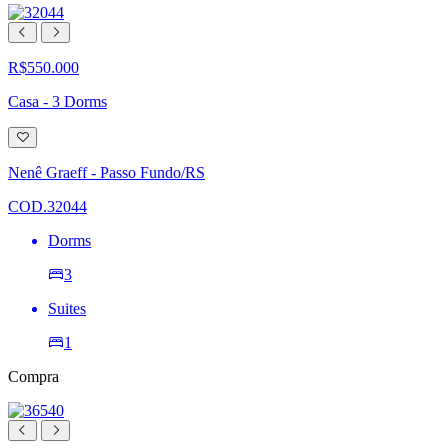
R$550.000
Casa - 3 Dorms
Adicionar
à
lista
Nenê Graeff - Passo Fundo/RS
de
desejos
COD.32044
Dorms
3
Suites
1
Compra