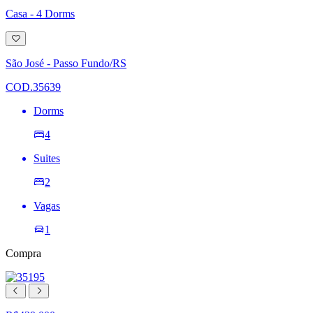
Casa - 4 Dorms
Adicionar
à
lista
São José - Passo Fundo/RS
de
desejos
COD.35639
Dorms
4
Suites
2
Vagas
1
Compra