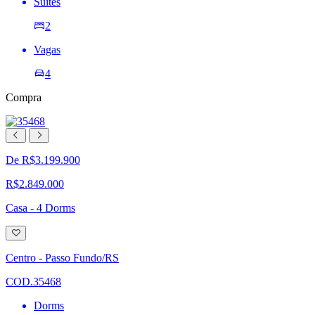
Suites
2
Vagas
4
Compra
De R$3.199.900
R$2.849.000
Casa - 4 Dorms
Adicionar
à
lista
Centro - Passo Fundo/RS
de
desejos
COD.35468
Dorms