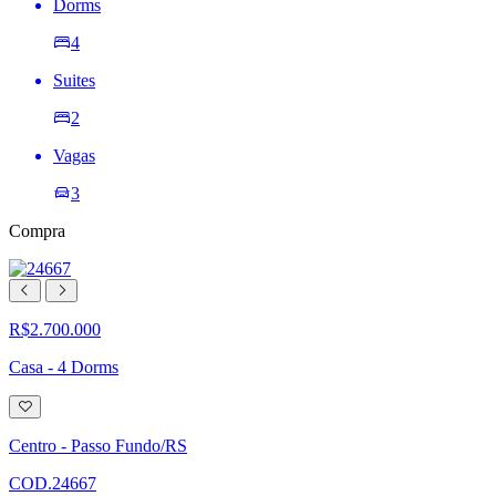
Dorms
4
Suites
2
Vagas
3
Compra
R$2.700.000
Casa - 4 Dorms
Adicionar
à
lista
Centro - Passo Fundo/RS
de
desejos
COD.24667