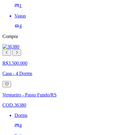
1
Vagas
4
Compra
R$3.500.000
Casa - 4 Dorms
Adicionar
à
lista
Vergueiro - Passo Fundo/RS
de
desejos
COD.36380
Dorms
4