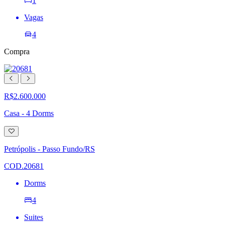
1
Vagas
4
Compra
R$2.600.000
Casa - 4 Dorms
Adicionar
à
lista
Petrópolis - Passo Fundo/RS
de
desejos
COD.20681
Dorms
4
Suites