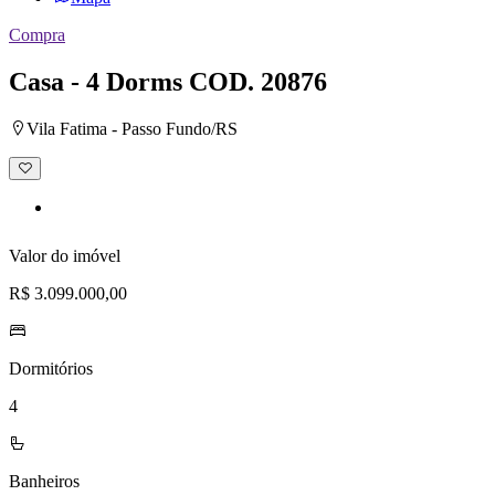
Compra
Casa - 4 Dorms
COD. 20876
Vila Fatima - Passo Fundo/RS
Adicionar
à
lista
de
desejos
Valor do imóvel
R$ 3.099.000,00
Dormitórios
4
Banheiros