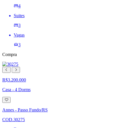
4
Suites
3
Vagas
3
Compra
R$3.200.000
Casa - 4 Dorms
Adicionar
à
lista
Annes - Passo Fundo/RS
de
desejos
COD.30275