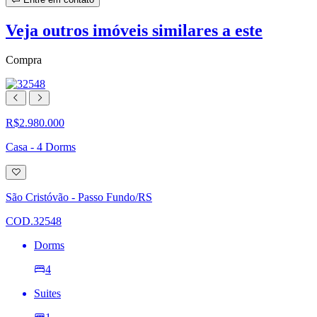
Veja outros imóveis similares a este
Compra
R$2.980.000
Casa - 4 Dorms
Adicionar
à
lista
São Cristóvão - Passo Fundo/RS
de
desejos
COD.32548
Dorms
4
Suites