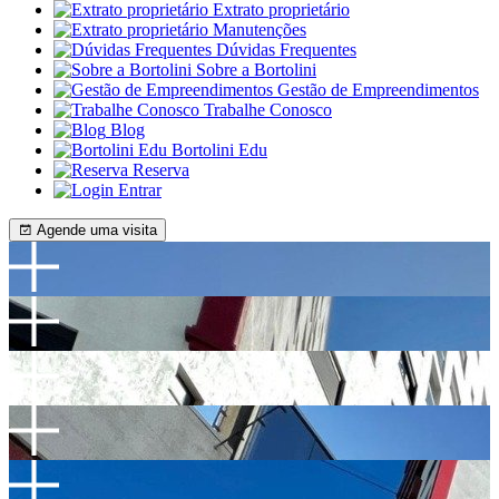
Extrato proprietário
Manutenções
Dúvidas Frequentes
Sobre a Bortolini
Gestão de Empreendimentos
Trabalhe Conosco
Blog
Bortolini Edu
Reserva
Entrar
Agende uma visita