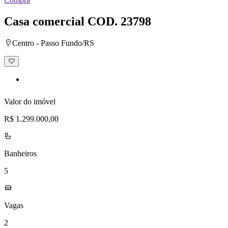
Casa comercial
COD. 23798
Centro - Passo Fundo/RS
Adicionar
à
lista
de
desejos
Valor do imóvel
R$ 1.299.000,00
Banheiros
5
Vagas
2