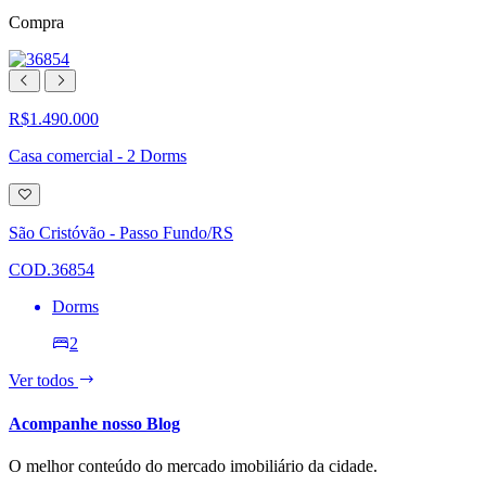
Compra
R$1.490.000
Casa comercial - 2 Dorms
Adicionar
à
lista
São Cristóvão - Passo Fundo/RS
de
desejos
COD.36854
Dorms
2
Ver todos
Acompanhe nosso Blog
O melhor conteúdo do mercado imobiliário da cidade.