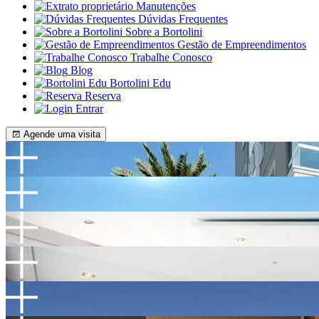
Manutenções
Dúvidas Frequentes
Sobre a Bortolini
Gestão de Empreendimentos
Trabalhe Conosco
Blog
Bortolini Edu
Reserva
Entrar
Agende uma visita