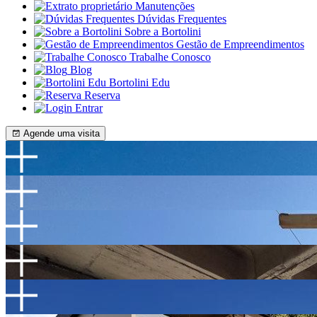
Manutenções
Dúvidas Frequentes
Sobre a Bortolini
Gestão de Empreendimentos
Trabalhe Conosco
Blog
Bortolini Edu
Reserva
Entrar
Agende uma visita