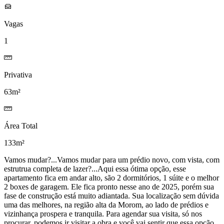
Vagas
1
Privativa
63m²
Área Total
133m²
Vamos mudar?...Vamos mudar para um prédio novo, com vista, com
estrutrua completa de lazer?...Aqui essa ótima opção, esse
apartamento fica em andar alto, são 2 dormitórios, 1 súite e o melhor
2 boxes de garagem. Ele fica pronto nesse ano de 2025, porém sua
fase de construção está muito adiantada. Sua localização sem dúvida
uma das melhores, na região alta da Morom, ao lado de prédios e
vizinhança prospera e tranquila. Para agendar sua visita, só nos
procurar, podemos ir visitar a obra e você vai sentir que essa opção