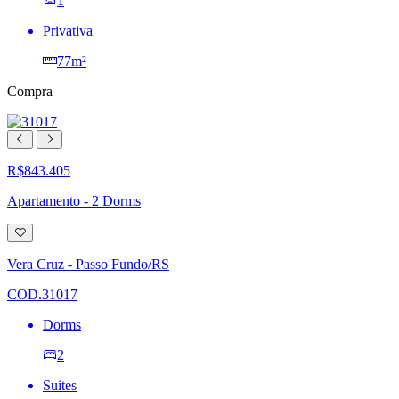
1
Privativa
77m²
Compra
R$843.405
Apartamento - 2 Dorms
Adicionar
à
lista
Vera Cruz - Passo Fundo/RS
de
desejos
COD.31017
Dorms
2
Suites