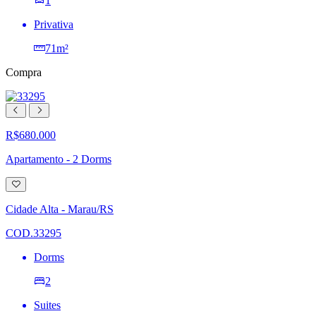
1
Privativa
71m²
Compra
R$680.000
Apartamento - 2 Dorms
Adicionar
à
lista
Cidade Alta - Marau/RS
de
desejos
COD.33295
Dorms
2
Suites