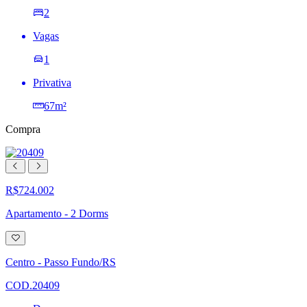
2
Vagas
1
Privativa
67m²
Compra
R$724.002
Apartamento - 2 Dorms
Adicionar
à
lista
Centro - Passo Fundo/RS
de
desejos
COD.20409