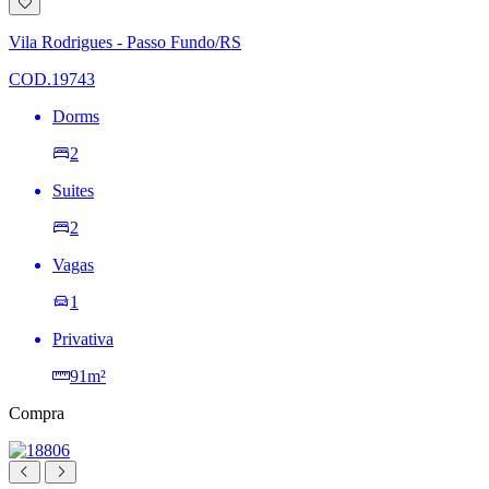
Adicionar
à
lista
Vila Rodrigues - Passo Fundo/RS
de
desejos
COD.19743
Dorms
2
Suites
2
Vagas
1
Privativa
91m²
Compra