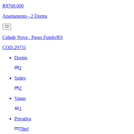
R$769.000
Apartamento - 2 Dorms
Adicionar
à
lista
Cidade Nova - Passo Fundo/RS
de
desejos
COD.29731
Dorms
2
Suites
2
Vagas
1
Privativa
78m²