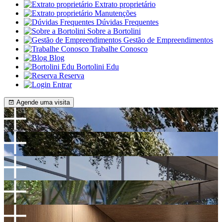
Extrato proprietário
Manutenções
Dúvidas Frequentes
Sobre a Bortolini
Gestão de Empreendimentos
Trabalhe Conosco
Blog
Bortolini Edu
Reserva
Entrar
Agende uma visita