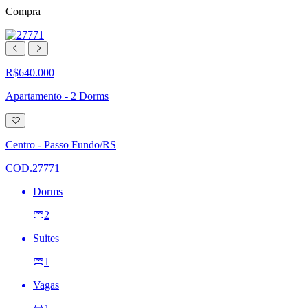
Compra
R$640.000
Apartamento - 2 Dorms
Adicionar
à
lista
Centro - Passo Fundo/RS
de
desejos
COD.27771
Dorms
2
Suites
1
Vagas