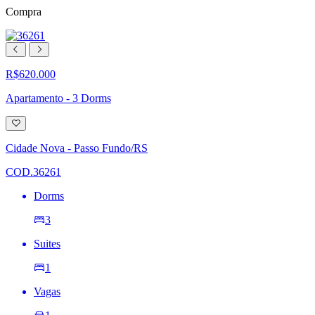
Compra
R$620.000
Apartamento - 3 Dorms
Adicionar
à
lista
Cidade Nova - Passo Fundo/RS
de
desejos
COD.36261
Dorms
3
Suites
1
Vagas