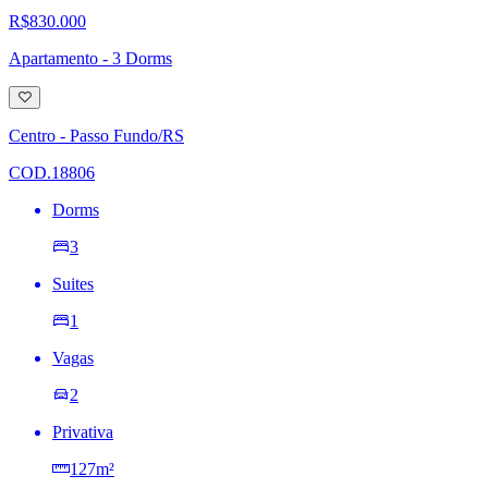
R$830.000
Apartamento - 3 Dorms
Adicionar
à
lista
Centro - Passo Fundo/RS
de
desejos
COD.18806
Dorms
3
Suites
1
Vagas
2
Privativa
127m²