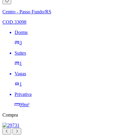
Adicionar
à
lista
Centro - Passo Fundo/RS
de
desejos
COD.33098
Dorms
3
Suites
1
Vagas
1
Privativa
99m²
Compra