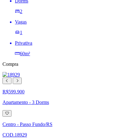
Dorms
2
Vagas
1
Privativa
60m²
Compra
R$599.900
Apartamento - 3 Dorms
Adicionar
à
lista
Centro - Passo Fundo/RS
de
desejos
COD.18929