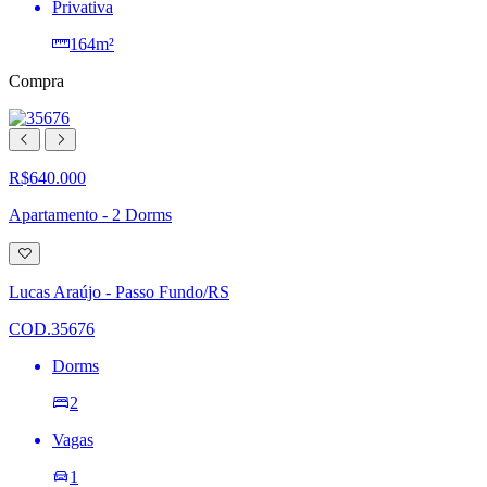
Privativa
164m²
Compra
R$640.000
Apartamento - 2 Dorms
Adicionar
à
lista
Lucas Araújo - Passo Fundo/RS
de
desejos
COD.35676
Dorms
2
Vagas
1