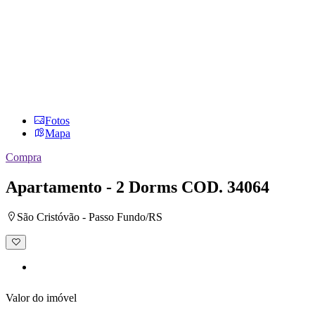
Fotos
Mapa
Compra
Apartamento - 2 Dorms
COD. 34064
São Cristóvão - Passo Fundo/RS
Adicionar
à
lista
de
desejos
Valor do imóvel