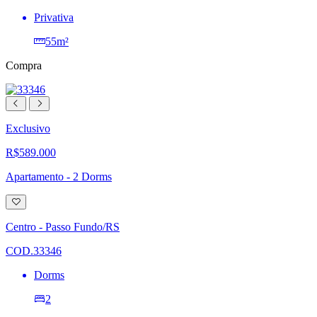
Privativa
55m²
Compra
Exclusivo
R$589.000
Apartamento - 2 Dorms
Adicionar
à
lista
Centro - Passo Fundo/RS
de
desejos
COD.33346
Dorms
2