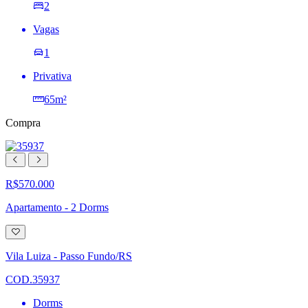
2
Vagas
1
Privativa
65m²
Compra
R$570.000
Apartamento - 2 Dorms
Adicionar
à
lista
Vila Luiza - Passo Fundo/RS
de
desejos
COD.35937
Dorms