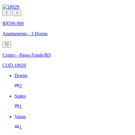
R$599.900
Apartamento - 3 Dorms
Adicionar
à
lista
Centro - Passo Fundo/RS
de
desejos
COD.18929
Dorms
3
Suites
1
Vagas
1