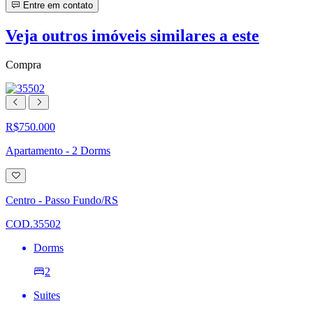
Entre em contato
Veja outros imóveis similares a este
Compra
R$750.000
Apartamento - 2 Dorms
Adicionar
à
lista
Centro - Passo Fundo/RS
de
desejos
COD.35502
Dorms
2
Suites