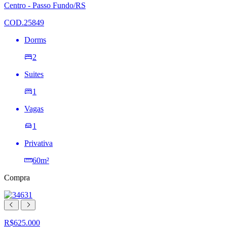
lista
Centro - Passo Fundo/RS
de
desejos
COD.25849
Dorms
2
Suites
1
Vagas
1
Privativa
60m²
Compra
R$625.000