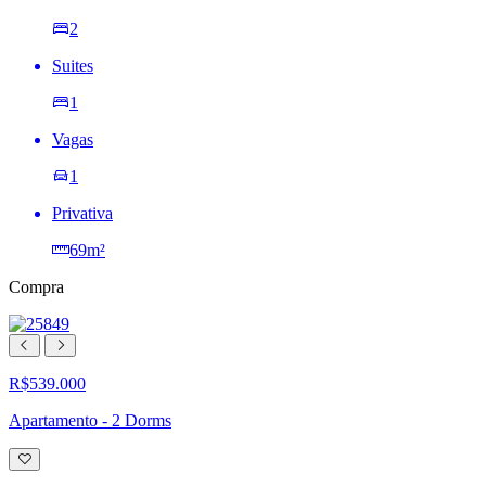
2
Suites
1
Vagas
1
Privativa
69m²
Compra
R$539.000
Apartamento - 2 Dorms
Adicionar
à