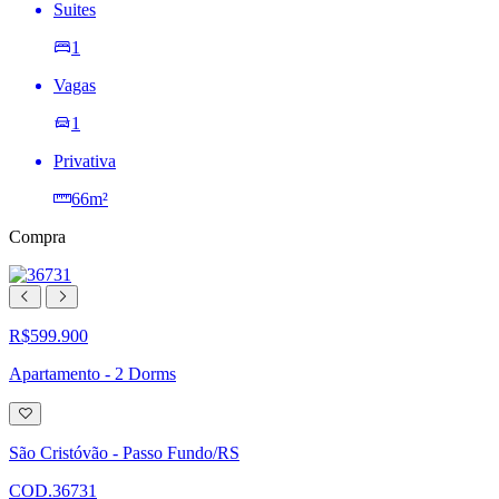
Suites
1
Vagas
1
Privativa
66m²
Compra
R$599.900
Apartamento - 2 Dorms
Adicionar
à
lista
São Cristóvão - Passo Fundo/RS
de
desejos
COD.36731