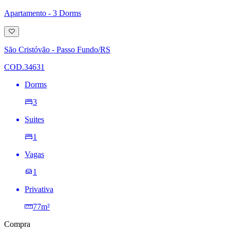
Apartamento - 3 Dorms
Adicionar
à
lista
São Cristóvão - Passo Fundo/RS
de
desejos
COD.34631
Dorms
3
Suites
1
Vagas
1
Privativa
77m²
Compra