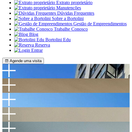
Extrato proprietário
Manutenções
Dúvidas Frequentes
Sobre a Bortolini
Gestão de Empreendimentos
Trabalhe Conosco
Blog
Bortolini Edu
Reserva
Entrar
Agende uma visita