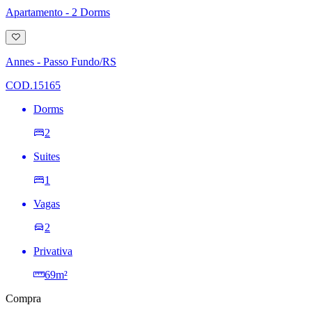
Apartamento - 2 Dorms
Adicionar
à
lista
Annes - Passo Fundo/RS
de
desejos
COD.15165
Dorms
2
Suites
1
Vagas
2
Privativa
69m²
Compra