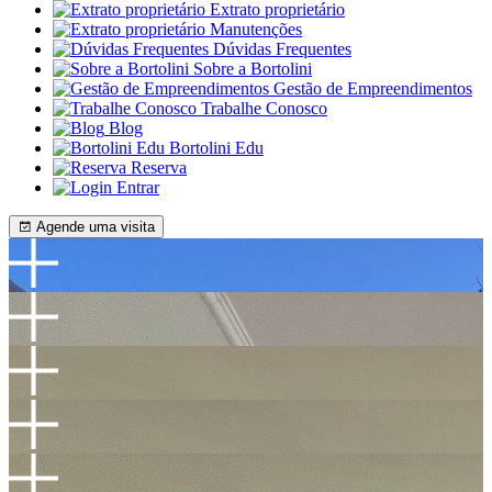
Extrato proprietário
Manutenções
Dúvidas Frequentes
Sobre a Bortolini
Gestão de Empreendimentos
Trabalhe Conosco
Blog
Bortolini Edu
Reserva
Entrar
Agende uma visita