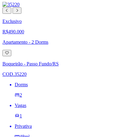
Exclusivo
R$490.000
Apartamento - 2 Dorms
Adicionar
à
lista
Boqueirão - Passo Fundo/RS
de
desejos
COD.35220
Dorms
2
Vagas
1
Privativa
48m²