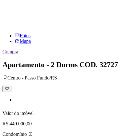
Fotos
Mapa
Compra
Apartamento - 2 Dorms
COD. 32727
Centro - Passo Fundo/RS
Adicionar
à
lista
de
desejos
Valor do imóvel
R$ 449.000,00
Condomínio