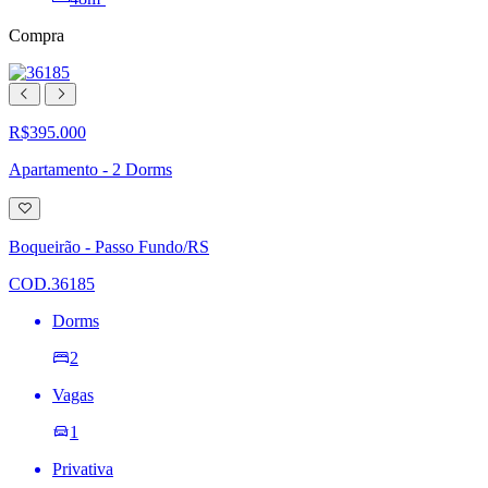
Compra
R$395.000
Apartamento - 2 Dorms
Adicionar
à
lista
Boqueirão - Passo Fundo/RS
de
desejos
COD.36185
Dorms
2
Vagas
1
Privativa