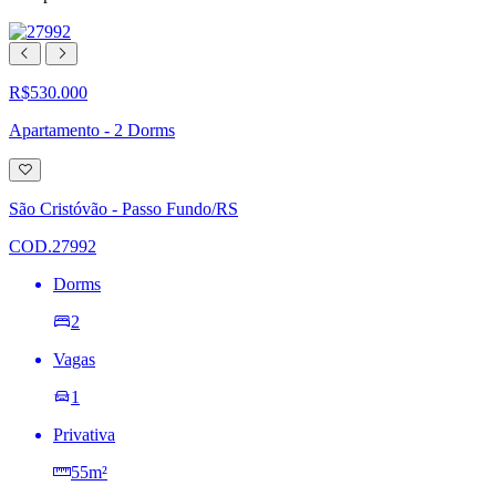
R$530.000
Apartamento - 2 Dorms
Adicionar
à
lista
São Cristóvão - Passo Fundo/RS
de
desejos
COD.27992
Dorms
2
Vagas
1
Privativa
55m²