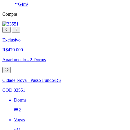
54m²
Compra
Exclusivo
R$470.000
Apartamento - 2 Dorms
Adicionar
à
lista
Cidade Nova - Passo Fundo/RS
de
desejos
COD.33551
Dorms
2
Vagas
1