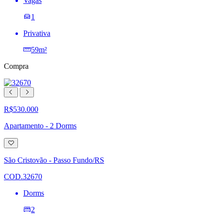
Vagas
1
Privativa
59m²
Compra
R$530.000
Apartamento - 2 Dorms
Adicionar
à
lista
São Cristovão - Passo Fundo/RS
de
desejos
COD.32670
Dorms
2