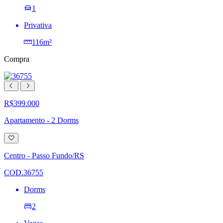
1
Privativa
116m²
Compra
R$399.000
Apartamento - 2 Dorms
Adicionar
à
lista
Centro - Passo Fundo/RS
de
desejos
COD.36755
Dorms
2