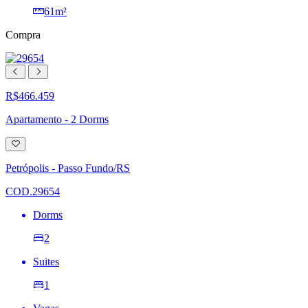
61m²
Compra
R$466.459
Apartamento - 2 Dorms
Adicionar
à
lista
Petrópolis - Passo Fundo/RS
de
desejos
COD.29654
Dorms
2
Suites
1