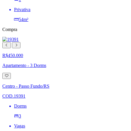
Privativa
54m²
Compra
R$450.000
Apartamento - 3 Dorms
Adicionar
à
lista
Centro - Passo Fundo/RS
de
desejos
COD.19391
Dorms
3
Vagas