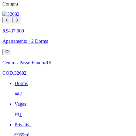
Compra
R$437.000
Apartamento - 2 Dorms
Adicionar
à
lista
Centro - Passo Fundo/RS
de
desejos
COD.32682
Dorms
2
Vagas
1
Privativa
69m²