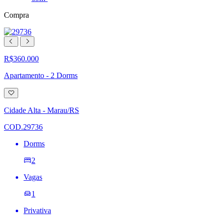
Compra
R$360.000
Apartamento - 2 Dorms
Adicionar
à
lista
Cidade Alta - Marau/RS
de
desejos
COD.29736
Dorms
2
Vagas
1
Privativa