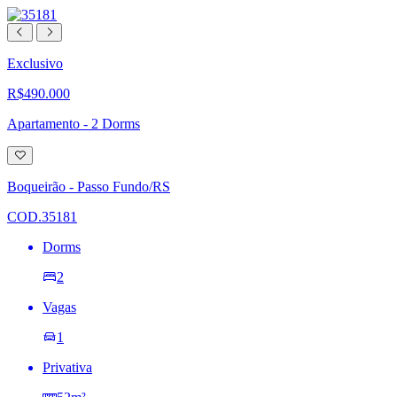
Exclusivo
R$490.000
Apartamento - 2 Dorms
Adicionar
à
lista
Boqueirão - Passo Fundo/RS
de
desejos
COD.35181
Dorms
2
Vagas
1
Privativa