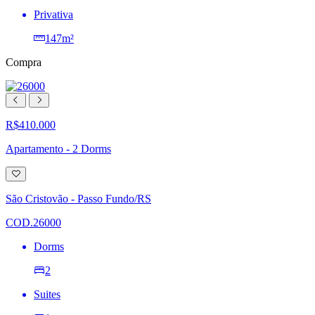
Privativa
147m²
Compra
R$410.000
Apartamento - 2 Dorms
Adicionar
à
lista
São Cristovão - Passo Fundo/RS
de
desejos
COD.26000
Dorms
2
Suites