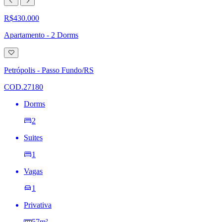
R$430.000
Apartamento - 2 Dorms
Adicionar
à
lista
Petrópolis - Passo Fundo/RS
de
desejos
COD.27180
Dorms
2
Suites
1
Vagas
1
Privativa
57m²