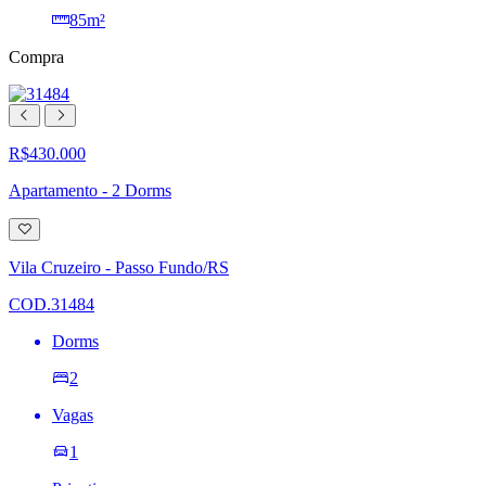
85m²
Compra
R$430.000
Apartamento - 2 Dorms
Adicionar
à
lista
Vila Cruzeiro - Passo Fundo/RS
de
desejos
COD.31484
Dorms
2
Vagas
1