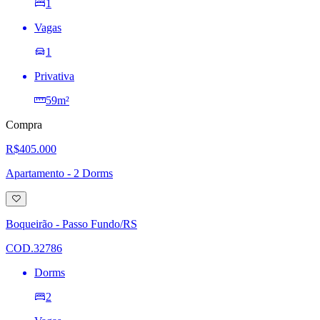
1
Vagas
1
Privativa
59m²
Compra
R$405.000
Apartamento - 2 Dorms
Adicionar
à
lista
Boqueirão - Passo Fundo/RS
de
desejos
COD.32786
Dorms
2