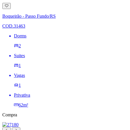
Adicionar
à
lista
Boqueirão - Passo Fundo/RS
de
desejos
COD.31463
Dorms
2
Suites
1
Vagas
1
Privativa
62m²
Compra