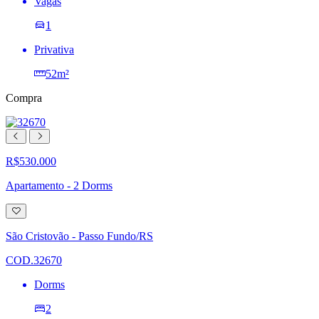
Vagas
1
Privativa
52m²
Compra
R$530.000
Apartamento - 2 Dorms
Adicionar
à
lista
São Cristovão - Passo Fundo/RS
de
desejos
COD.32670
Dorms
2