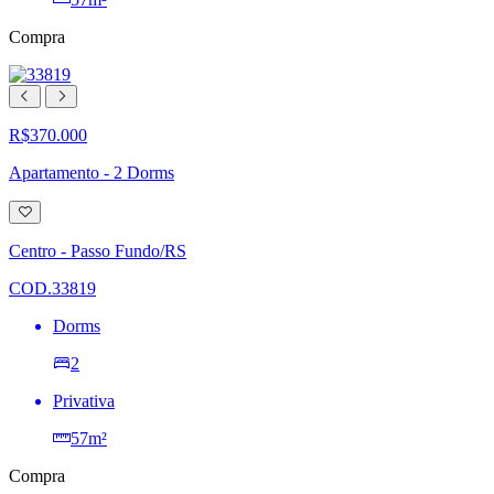
Compra
R$370.000
Apartamento - 2 Dorms
Adicionar
à
lista
Centro - Passo Fundo/RS
de
desejos
COD.33819
Dorms
2
Privativa
57m²
Compra