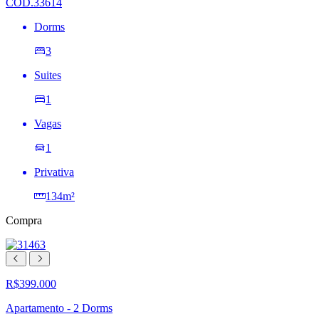
COD.33614
Dorms
3
Suites
1
Vagas
1
Privativa
134m²
Compra
R$399.000
Apartamento - 2 Dorms