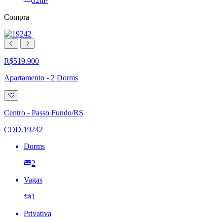
52m²
Compra
R$519.900
Apartamento - 2 Dorms
Adicionar
à
lista
Centro - Passo Fundo/RS
de
desejos
COD.19242
Dorms
2
Vagas
1
Privativa