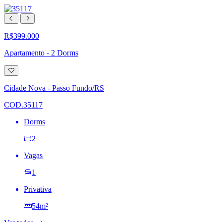
R$399.000
Apartamento - 2 Dorms
Adicionar
à
lista
Cidade Nova - Passo Fundo/RS
de
desejos
COD.35117
Dorms
2
Vagas
1
Privativa
54m²