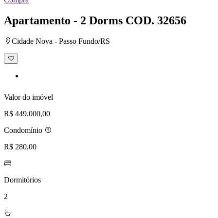
Apartamento - 2 Dorms
COD. 32656
Cidade Nova - Passo Fundo/RS
Adicionar
à
lista
de
desejos
Valor do imóvel
R$ 449.000,00
Condomínio
R$ 280,00
Dormitórios
2