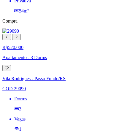
Privativa
54m²
Compra
R$520.000
Apartamento - 3 Dorms
Adicionar
à
lista
Vila Rodrigues - Passo Fundo/RS
de
desejos
COD.29090
Dorms
3
Vagas
1