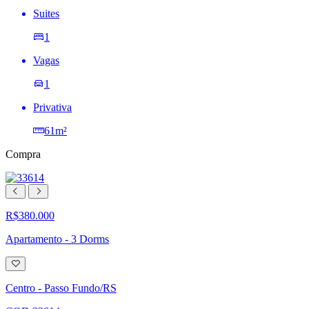
Suites
1
Vagas
1
Privativa
61m²
Compra
R$380.000
Apartamento - 3 Dorms
Adicionar
à
lista
Centro - Passo Fundo/RS
de
desejos