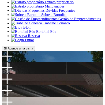
Extrato proprietário
Manutenções
Dúvidas Frequentes
Sobre a Bortolini
Gestão de Empreendimentos
Trabalhe Conosco
Blog
Bortolini Edu
Reserva
Entrar
Agende uma visita