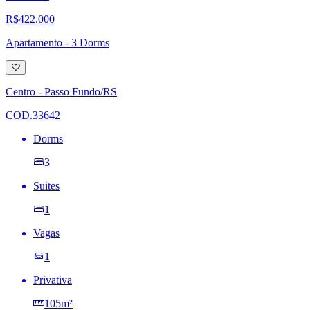
R$422.000
Apartamento - 3 Dorms
Adicionar
à
lista
Centro - Passo Fundo/RS
de
desejos
COD.33642
Dorms
3
Suites
1
Vagas
1
Privativa
105m²