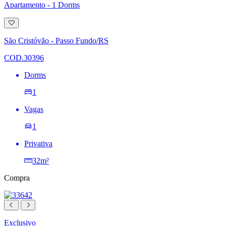
Apartamento - 1 Dorms
Adicionar
à
lista
São Cristóvão - Passo Fundo/RS
de
desejos
COD.30396
Dorms
1
Vagas
1
Privativa
32m²
Compra
Exclusivo