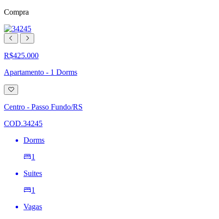
Compra
R$425.000
Apartamento - 1 Dorms
Adicionar
à
lista
Centro - Passo Fundo/RS
de
desejos
COD.34245
Dorms
1
Suites
1
Vagas