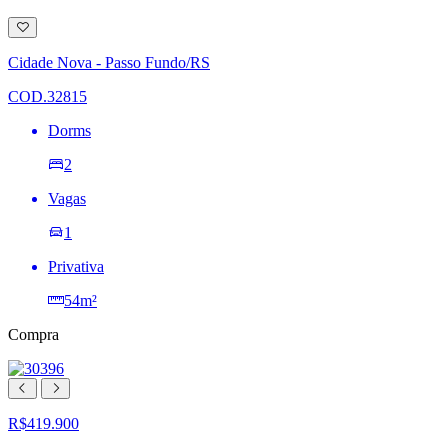
Adicionar
à
lista
Cidade Nova - Passo Fundo/RS
de
desejos
COD.32815
Dorms
2
Vagas
1
Privativa
54m²
Compra
R$419.900