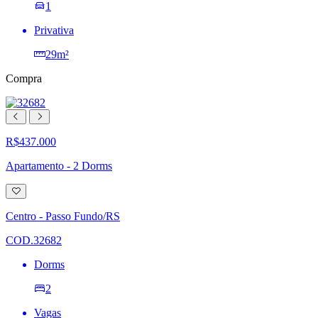
1
Privativa
29m²
Compra
R$437.000
Apartamento - 2 Dorms
Adicionar
à
lista
Centro - Passo Fundo/RS
de
desejos
COD.32682
Dorms
2
Vagas