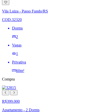
Adicionar
à
lista
Vila Luiza - Passo Fundo/RS
de
desejos
COD.32320
Dorms
2
Vagas
1
Privativa
60m²
Compra
R$399.000
Apartamento - 2 Dorms