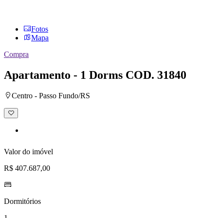
Fotos
Mapa
Compra
Apartamento - 1 Dorms
COD. 31840
Centro - Passo Fundo/RS
Adicionar
à
lista
de
desejos
Valor do imóvel
R$ 407.687,00
Dormitórios
1