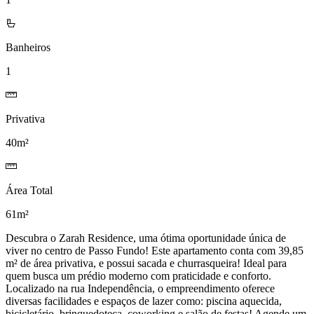
Banheiros
1
Privativa
40m²
Área Total
61m²
Descubra o Zarah Residence, uma ótima oportunidade única de
viver no centro de Passo Fundo! Este apartamento conta com 39,85
m² de área privativa, e possui sacada e churrasqueira! Ideal para
quem busca um prédio moderno com praticidade e conforto.
Localizado na rua Independência, o empreendimento oferece
diversas facilidades e espaços de lazer como: piscina aquecida,
bicicletário, brinquedoteca, coworking e salão de festas! Agende um