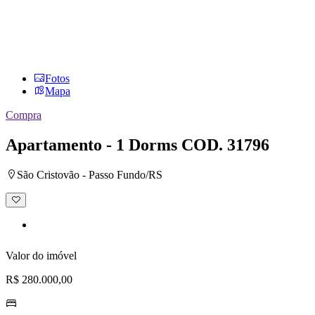
Fotos
Mapa
Compra
Apartamento - 1 Dorms
COD. 31796
São Cristovão - Passo Fundo/RS
Adicionar
à
lista
de
desejos
Valor do imóvel
R$ 280.000,00