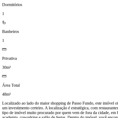
Dormitórios
1
Banheiros
1
Privativa
30m²
Área Total
48m²
Localizado ao lado do maior shopping de Passo Fundo, este imóvel o
um investimento certeiro. A localização é estratégica, com restaurant
tipo de imóvel muito procurado por quem vem de fora da cidade, em bu
academia, coworking e salão de festas. Dentro do imóvel, você encont