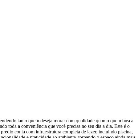
 atendendo tanto quem deseja morar com qualidade quanto quem busca
ndo toda a conveniência que você precisa no seu dia a dia. Este é o
rédio conta com infraestrutura completa de lazer, incluindo piscina,
uncionalidade e praticidade ao ambiente, tornando o espaço ainda mais