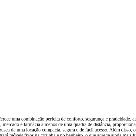
ferece uma combinação perfeita de conforto, segurança e praticidade,
es, mercado e farmácia a menos de uma quadra de distância, proporciona
sca de uma locação compacta, segura e de fácil acesso. Além disso, o p
rará móveis fixos na cozinha e no banheiro, o que agrega ainda mais f