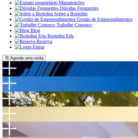
Manutenções
Dúvidas Frequentes
Sobre a Bortolini
Gestão de Empreendimentos
Trabalhe Conosco
Blog
Bortolini Edu
Reserva
Entrar
Agende uma visita