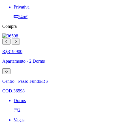
Privativa
54m²
Compra
R$319.900
Apartamento - 2 Dorms
Adicionar
à
lista
Centro - Passo Fundo/RS
de
desejos
COD.36598
Dorms
2
Vagas