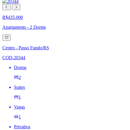
R$435.000
Apartamento - 2 Dorms
Adicionar
à
lista
Centro - Passo Fundo/RS
de
desejos
COD.20344
Dorms
2
Suites
1
Vagas
1
Privativa