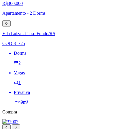
R$360.000
Apartamento - 2 Dorms
Adicionar
à
lista
Vila Luiza - Passo Fundo/RS
de
desejos
COD.31725
Dorms
2
Vagas
1
Privativa
49m²
Compra