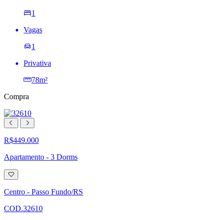
1
Vagas
1
Privativa
78m²
Compra
R$449.000
Apartamento - 3 Dorms
Adicionar
à
lista
Centro - Passo Fundo/RS
de
desejos
COD.32610