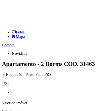
Fotos
Mapa
Compra
Novidade
Apartamento - 2 Dorms
COD. 31463
Boqueirão - Passo Fundo/RS
Adicionar
à
lista
de
desejos
Valor do imóvel