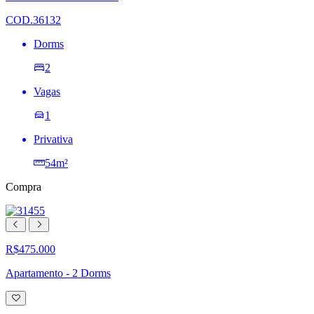
de
desejos
COD.36132
Dorms
2
Vagas
1
Privativa
54m²
Compra
R$475.000
Apartamento - 2 Dorms
Adicionar
à