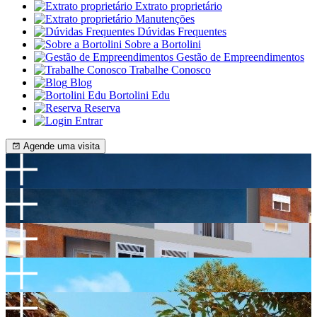
Extrato proprietário
Manutenções
Dúvidas Frequentes
Sobre a Bortolini
Gestão de Empreendimentos
Trabalhe Conosco
Blog
Bortolini Edu
Reserva
Entrar
Agende uma visita