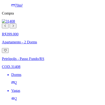
70m²
Compra
R$399.000
Apartamento - 2 Dorms
Adicionar
à
lista
Petrópolis - Passo Fundo/RS
de
desejos
COD.31408
Dorms
2
Vagas
2