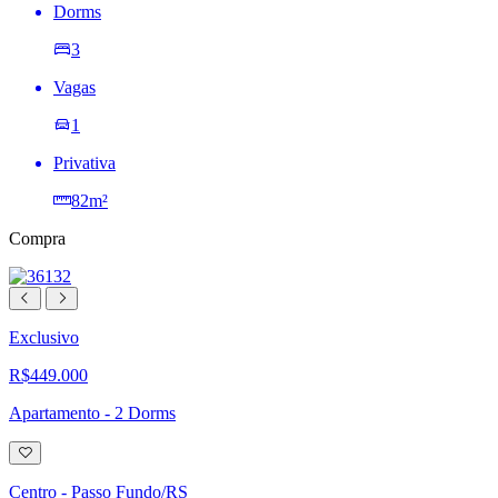
Dorms
3
Vagas
1
Privativa
82m²
Compra
Exclusivo
R$449.000
Apartamento - 2 Dorms
Adicionar
à
lista
Centro - Passo Fundo/RS