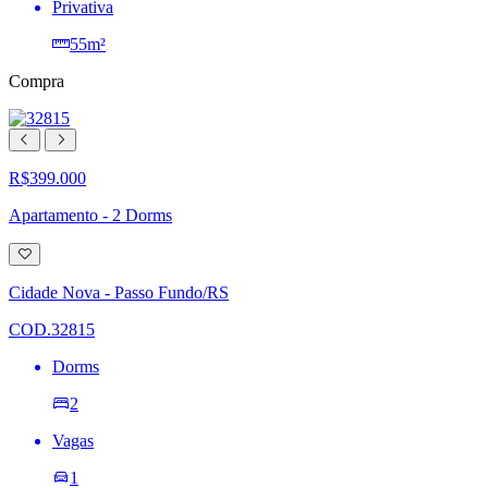
Privativa
55m²
Compra
R$399.000
Apartamento - 2 Dorms
Adicionar
à
lista
Cidade Nova - Passo Fundo/RS
de
desejos
COD.32815
Dorms
2
Vagas
1