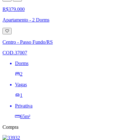
R$379.000
Apartamento - 2 Dorms
Adicionar
à
lista
Centro - Passo Fundo/RS
de
desejos
COD.37007
Dorms
2
Vagas
1
Privativa
65m²
Compra