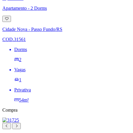
Apartamento - 2 Dorms
Adicionar
à
lista
Cidade Nova - Passo Fundo/RS
de
desejos
COD.31561
Dorms
2
Vagas
1
Privativa
54m²
Compra