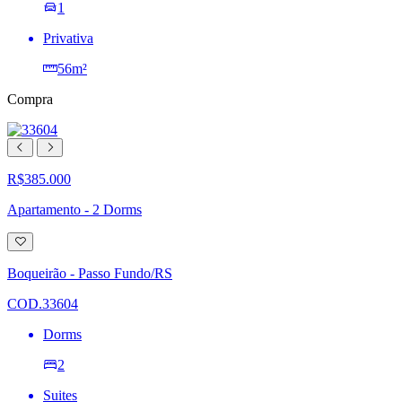
1
Privativa
56m²
Compra
R$385.000
Apartamento - 2 Dorms
Adicionar
à
lista
Boqueirão - Passo Fundo/RS
de
desejos
COD.33604
Dorms
2
Suites