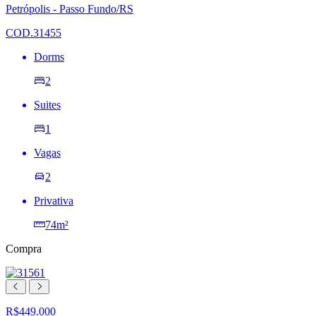
lista
Petrópolis - Passo Fundo/RS
de
desejos
COD.31455
Dorms
2
Suites
1
Vagas
2
Privativa
74m²
Compra
R$449.000