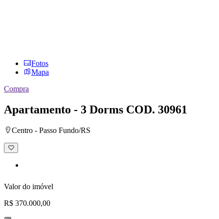
Fotos
Mapa
Compra
Apartamento - 3 Dorms
COD. 30961
Centro - Passo Fundo/RS
Adicionar
à
lista
de
desejos
Valor do imóvel
R$ 370.000,00