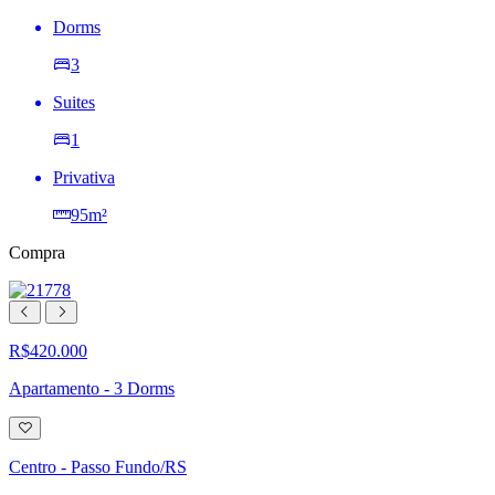
Dorms
3
Suites
1
Privativa
95m²
Compra
R$420.000
Apartamento - 3 Dorms
Adicionar
à
lista
Centro - Passo Fundo/RS
de
desejos