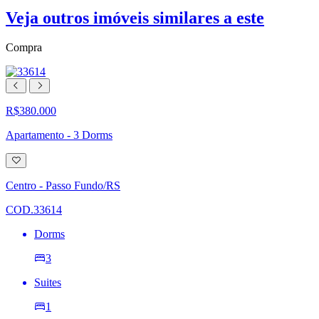
Veja outros imóveis similares a este
Compra
R$380.000
Apartamento - 3 Dorms
Adicionar
à
lista
Centro - Passo Fundo/RS
de
desejos
COD.33614
Dorms
3
Suites
1