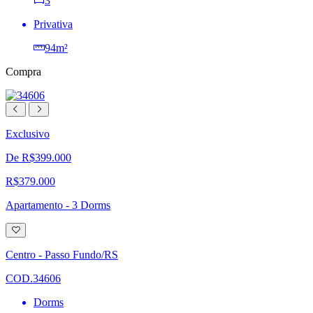
3
Privativa
94m²
Compra
Exclusivo
De R$399.000
R$379.000
Apartamento - 3 Dorms
Adicionar
à
lista
Centro - Passo Fundo/RS
de
desejos
COD.34606
Dorms