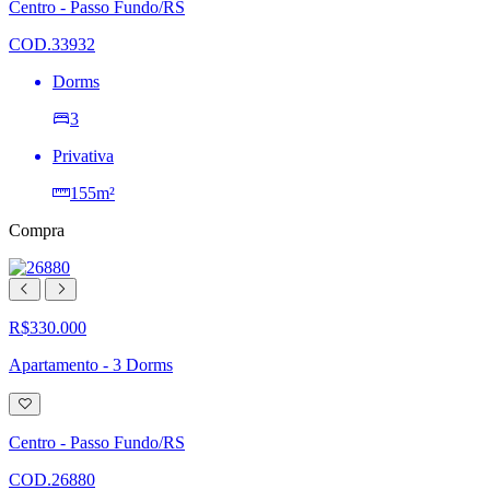
lista
Centro - Passo Fundo/RS
de
desejos
COD.33932
Dorms
3
Privativa
155m²
Compra
R$330.000
Apartamento - 3 Dorms
Adicionar
à
lista
Centro - Passo Fundo/RS
de
desejos
COD.26880