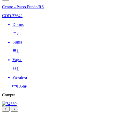
à
lista
Centro - Passo Fundo/RS
de
desejos
COD.33642
Dorms
3
Suites
1
Vagas
1
Privativa
105m²
Compra