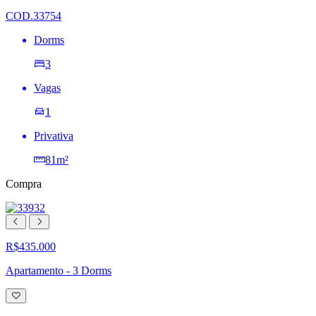
desejos
COD.33754
Dorms
3
Vagas
1
Privativa
81m²
Compra
R$435.000
Apartamento - 3 Dorms
Adicionar
à