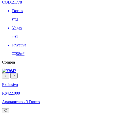
COD.21778
Dorms
3
Vagas
1
Privativa
98m²
Compra
Exclusivo
R$422.000
Apartamento - 3 Dorms
Adicionar