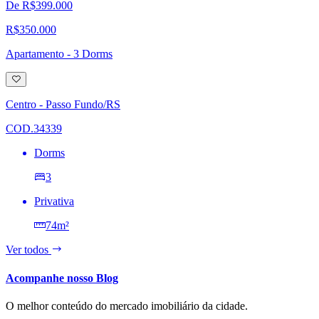
De R$399.000
R$350.000
Apartamento - 3 Dorms
Adicionar
à
lista
Centro - Passo Fundo/RS
de
desejos
COD.34339
Dorms
3
Privativa
74m²
Ver todos
Acompanhe nosso Blog
O melhor conteúdo do mercado imobiliário da cidade.