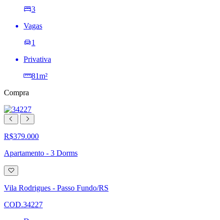
3
Vagas
1
Privativa
81m²
Compra
R$379.000
Apartamento - 3 Dorms
Adicionar
à
lista
Vila Rodrigues - Passo Fundo/RS
de
desejos
COD.34227