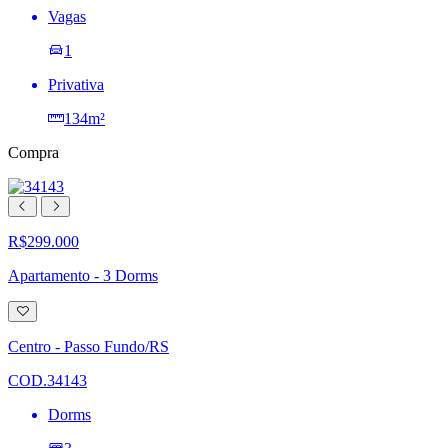
Vagas
1
Privativa
134m²
Compra
R$299.000
Apartamento - 3 Dorms
Adicionar
à
lista
Centro - Passo Fundo/RS
de
desejos
COD.34143
Dorms