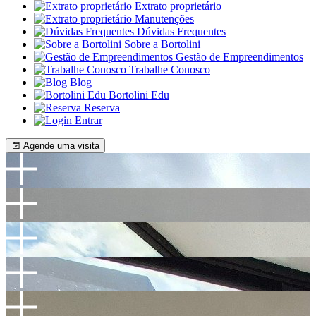
Extrato proprietário
Manutenções
Dúvidas Frequentes
Sobre a Bortolini
Gestão de Empreendimentos
Trabalhe Conosco
Blog
Bortolini Edu
Reserva
Entrar
Agende uma visita