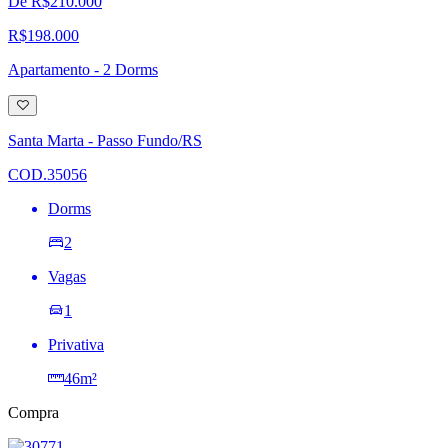
De R$210.000
R$198.000
Apartamento - 2 Dorms
Adicionar
à
lista
Santa Marta - Passo Fundo/RS
de
desejos
COD.35056
Dorms
2
Vagas
1
Privativa
46m²
Compra