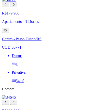
R$179.900
Apartamento - 1 Dorms
Adicionar
à
lista
Centro - Passo Fundo/RS
de
desejos
COD.30771
Dorms
1
Privativa
34m²
Compra