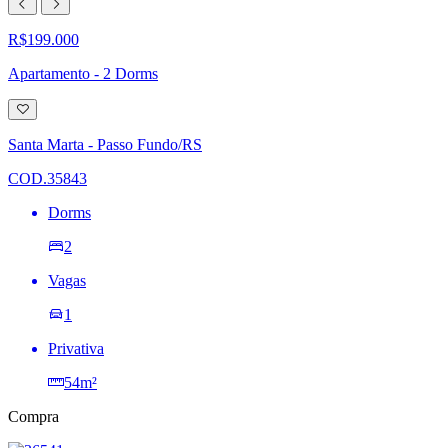
R$199.000
Apartamento - 2 Dorms
Adicionar
à
lista
Santa Marta - Passo Fundo/RS
de
desejos
COD.35843
Dorms
2
Vagas
1
Privativa
54m²
Compra