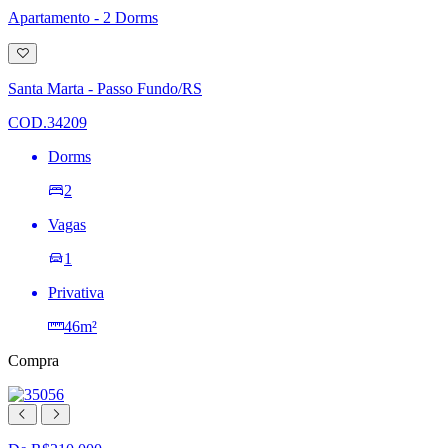
Apartamento - 2 Dorms
Adicionar
à
lista
Santa Marta - Passo Fundo/RS
de
desejos
COD.34209
Dorms
2
Vagas
1
Privativa
46m²
Compra