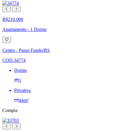
R$210.000
Apartamento - 1 Dorms
Adicionar
à
lista
Centro - Passo Fundo/RS
de
desejos
COD.34774
Dorms
1
Privativa
44m²
Compra