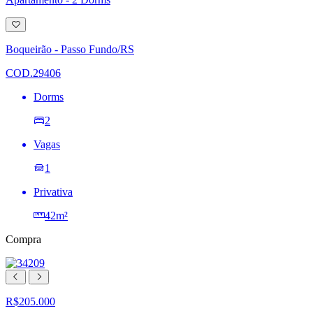
Adicionar
à
lista
Boqueirão - Passo Fundo/RS
de
desejos
COD.29406
Dorms
2
Vagas
1
Privativa
42m²
Compra
R$205.000