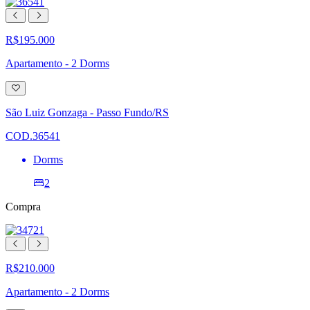
R$195.000
Apartamento - 2 Dorms
Adicionar
à
lista
São Luiz Gonzaga - Passo Fundo/RS
de
desejos
COD.36541
Dorms
2
Compra
R$210.000
Apartamento - 2 Dorms