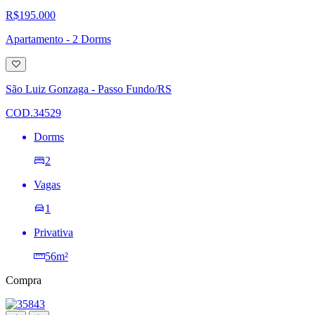
R$195.000
Apartamento - 2 Dorms
Adicionar
à
lista
São Luiz Gonzaga - Passo Fundo/RS
de
desejos
COD.34529
Dorms
2
Vagas
1
Privativa
56m²
Compra