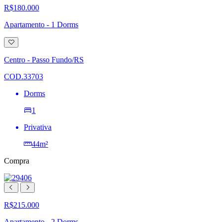
R$180.000
Apartamento - 1 Dorms
Adicionar
à
lista
Centro - Passo Fundo/RS
de
desejos
COD.33703
Dorms
1
Privativa
44m²
Compra
R$215.000
Apartamento - 2 Dorms