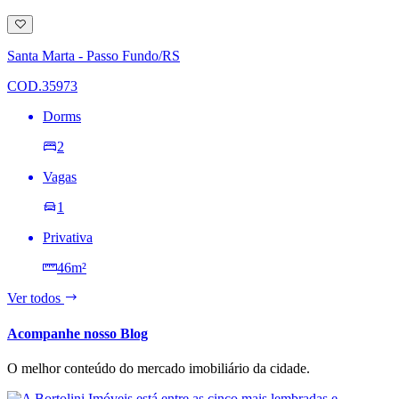
Adicionar
à
lista
Santa Marta - Passo Fundo/RS
de
desejos
COD.35973
Dorms
2
Vagas
1
Privativa
46m²
Ver todos
Acompanhe nosso Blog
O melhor conteúdo do mercado imobiliário da cidade.