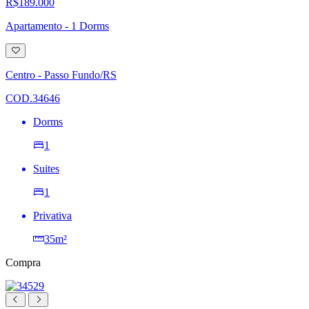
R$189.000
Apartamento - 1 Dorms
Adicionar
à
lista
Centro - Passo Fundo/RS
de
desejos
COD.34646
Dorms
1
Suites
1
Privativa
35m²
Compra