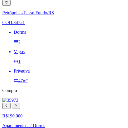
Adicionar
à
lista
Petrópolis - Passo Fundo/RS
de
desejos
COD.34721
Dorms
2
Vagas
1
Privativa
47m²
Compra
R$190.000
Apartamento - 2 Dorms