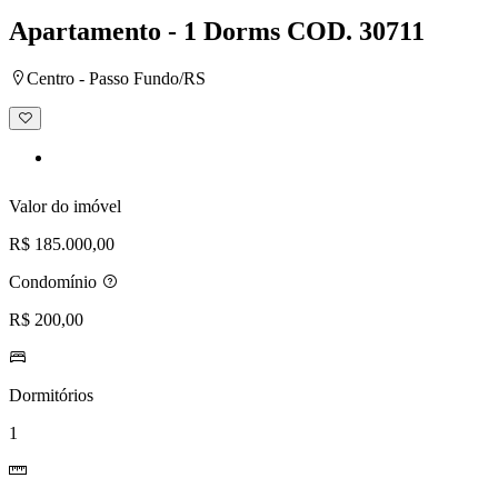
Apartamento - 1 Dorms
COD. 30711
Centro - Passo Fundo/RS
Adicionar
à
lista
de
desejos
Valor do imóvel
R$ 185.000,00
Condomínio
R$ 200,00
Dormitórios
1