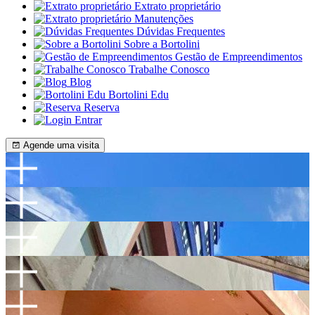
Extrato proprietário
Manutenções
Dúvidas Frequentes
Sobre a Bortolini
Gestão de Empreendimentos
Trabalhe Conosco
Blog
Bortolini Edu
Reserva
Entrar
Agende uma visita