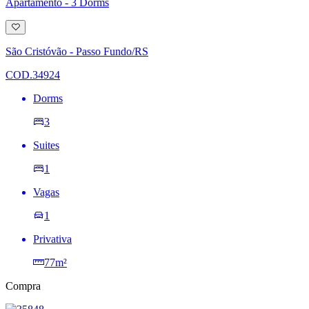
Apartamento - 3 Dorms
Adicionar
à
lista
São Cristóvão - Passo Fundo/RS
de
desejos
COD.34924
Dorms
3
Suites
1
Vagas
1
Privativa
77m²
Compra