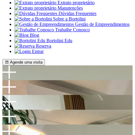
Extrato proprietário
Manutenções
Dúvidas Frequentes
Sobre a Bortolini
Gestão de Empreendimentos
Trabalhe Conosco
Blog
Bortolini Edu
Reserva
Entrar
Agende uma visita