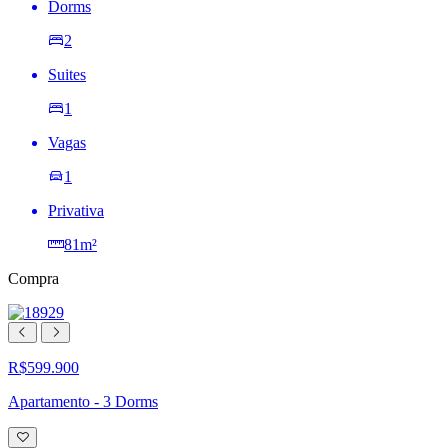
Dorms
2
Suites
1
Vagas
1
Privativa
81m²
Compra
R$599.900
Apartamento - 3 Dorms
Adicionar