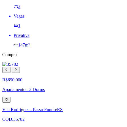
3
Vagas
1
Privativa
147m²
Compra
R$690.000
Apartamento - 2 Dorms
Adicionar
à
lista
Vila Rodrigues - Passo Fundo/RS
de
desejos
COD.35782