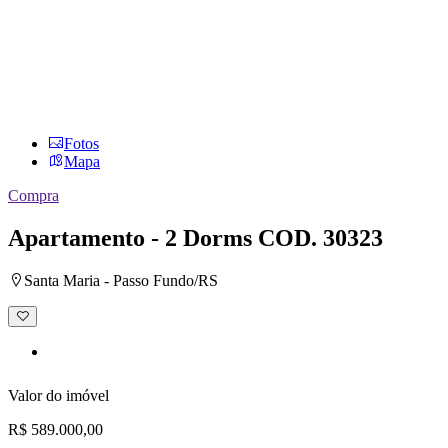
Fotos
Mapa
Compra
Apartamento - 2 Dorms
COD. 30323
Santa Maria - Passo Fundo/RS
Adicionar
à
lista
de
desejos
Valor do imóvel
R$ 589.000,00