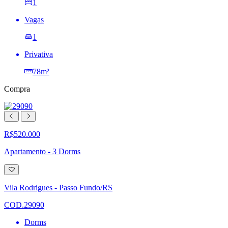
1
Vagas
1
Privativa
78m²
Compra
R$520.000
Apartamento - 3 Dorms
Adicionar
à
lista
Vila Rodrigues - Passo Fundo/RS
de
desejos
COD.29090
Dorms