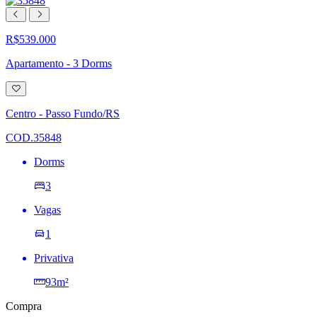
R$539.000
Apartamento - 3 Dorms
Adicionar
à
lista
Centro - Passo Fundo/RS
de
desejos
COD.35848
Dorms
3
Vagas
1
Privativa
93m²
Compra