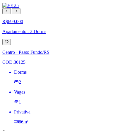
R$699.000
Apartamento - 2 Dorms
Adicionar
à
lista
Centro - Passo Fundo/RS
de
desejos
COD.30125
Dorms
2
Vagas
1
Privativa
66m²