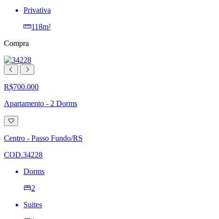
Privativa
118m²
Compra
R$700.000
Apartamento - 2 Dorms
Adicionar
à
lista
Centro - Passo Fundo/RS
de
desejos
COD.34228
Dorms
2
Suites