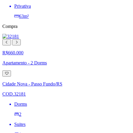
Privativa
63m²
Compra
R$660.000
Apartamento - 2 Dorms
Adicionar
à
lista
Cidade Nova - Passo Fundo/RS
de
desejos
COD.32181
Dorms
2
Suites