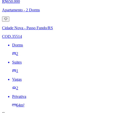
R$650.000
Apartamento - 2 Dorms
Adicionar
à
lista
Cidade Nova - Passo Fundo/RS
de
desejos
COD.35514
Dorms
2
Suites
1
Vagas
2
Privativa
64m²