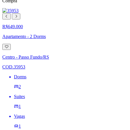
Compra
R$649.000
Apartamento - 2 Dorms
Adicionar
à
lista
Centro - Passo Fundo/RS
de
desejos
COD.35953
Dorms
2
Suites
1
Vagas
1