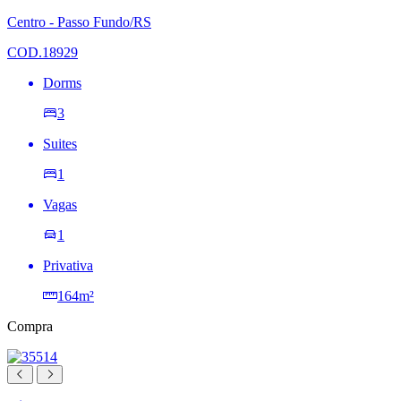
à
lista
Centro - Passo Fundo/RS
de
desejos
COD.18929
Dorms
3
Suites
1
Vagas
1
Privativa
164m²
Compra