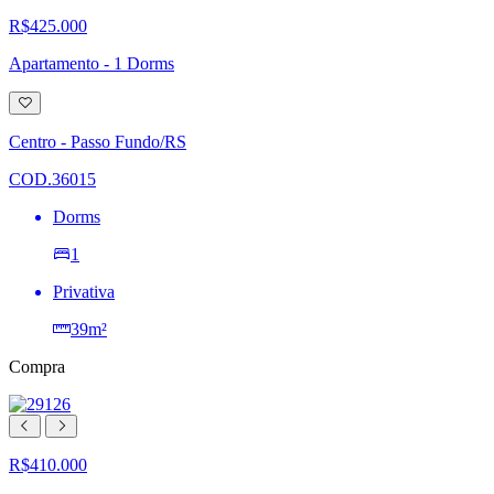
R$425.000
Apartamento - 1 Dorms
Adicionar
à
lista
Centro - Passo Fundo/RS
de
desejos
COD.36015
Dorms
1
Privativa
39m²
Compra
R$410.000