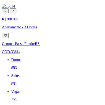
R$380.000
Apartamento - 3 Dorms
Adicionar
à
lista
Centro - Passo Fundo/RS
de
desejos
COD.33614
Dorms
3
Suites
1
Vagas
1