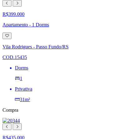
R$399.000
Apartamento - 1 Dorms
Adicionar
à
lista
Vila Rodrigues - Passo Fundo/RS
de
desejos
COD.15435
Dorms
1
Privativa
31m²
Compra
R$435.000