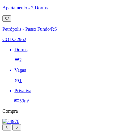
Apartamento - 2 Dorms
Adicionar
à
lista
Petrópolis - Passo Fundo/RS
de
desejos
COD.32962
Dorms
2
Vagas
1
Privativa
59m²
Compra