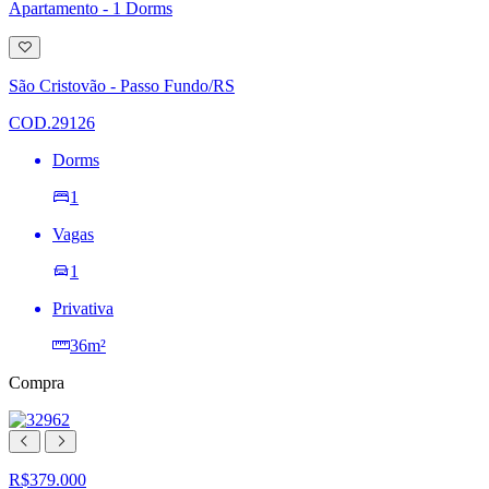
Apartamento - 1 Dorms
Adicionar
à
lista
São Cristovão - Passo Fundo/RS
de
desejos
COD.29126
Dorms
1
Vagas
1
Privativa
36m²
Compra
R$379.000