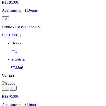
R$320.000
Apartamento - 1 Dorms
Adicionar
à
lista
Centro - Passo Fundo/RS
de
desejos
COD.34976
Dorms
1
Privativa
33m²
Compra
R$370.000
Apartamento - 3 Dorms