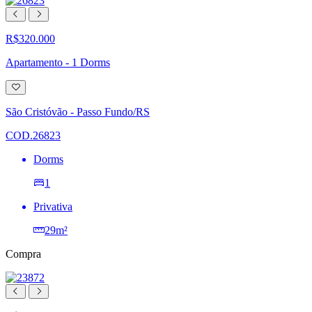
R$320.000
Apartamento - 1 Dorms
Adicionar
à
lista
São Cristóvão - Passo Fundo/RS
de
desejos
COD.26823
Dorms
1
Privativa
29m²
Compra