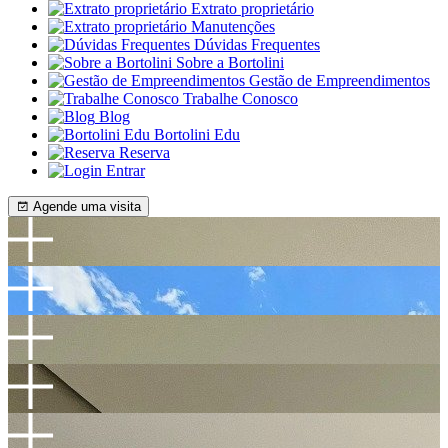
Extrato proprietário
Manutenções
Dúvidas Frequentes
Sobre a Bortolini
Gestão de Empreendimentos
Trabalhe Conosco
Blog
Bortolini Edu
Reserva
Entrar
Agende uma visita