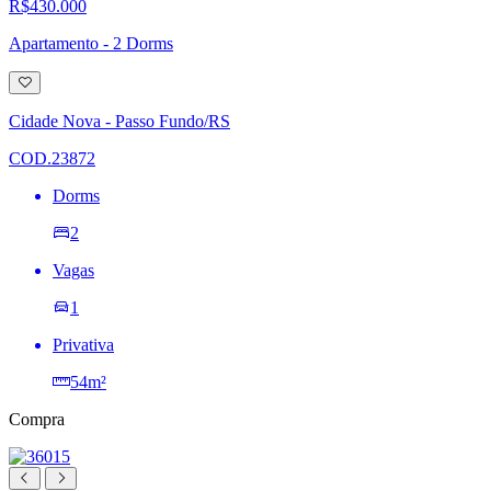
R$430.000
Apartamento - 2 Dorms
Adicionar
à
lista
Cidade Nova - Passo Fundo/RS
de
desejos
COD.23872
Dorms
2
Vagas
1
Privativa
54m²
Compra