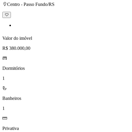
Centro - Passo Fundo/RS
Adicionar
à
lista
de
desejos
Valor do imóvel
R$ 380.000,00
Dormitórios
1
Banheiros
1
Privativa