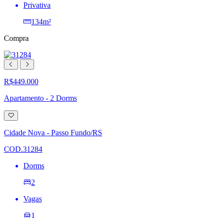
Privativa
134m²
Compra
R$449.000
Apartamento - 2 Dorms
Adicionar
à
lista
Cidade Nova - Passo Fundo/RS
de
desejos
COD.31284
Dorms
2
Vagas
1