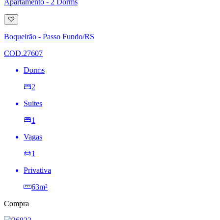
Apartamento - 2 Dorms
Adicionar
à
lista
Boqueirão - Passo Fundo/RS
de
desejos
COD.27607
Dorms
2
Suites
1
Vagas
1
Privativa
63m²
Compra