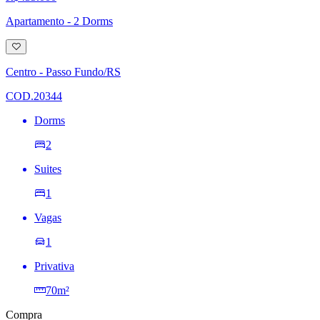
Apartamento - 2 Dorms
Adicionar
à
lista
Centro - Passo Fundo/RS
de
desejos
COD.20344
Dorms
2
Suites
1
Vagas
1
Privativa
70m²
Compra