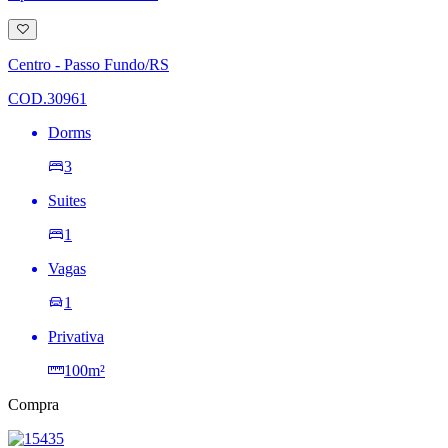
Adicionar
à
lista
Centro - Passo Fundo/RS
de
desejos
COD.30961
Dorms
3
Suites
1
Vagas
1
Privativa
100m²
Compra