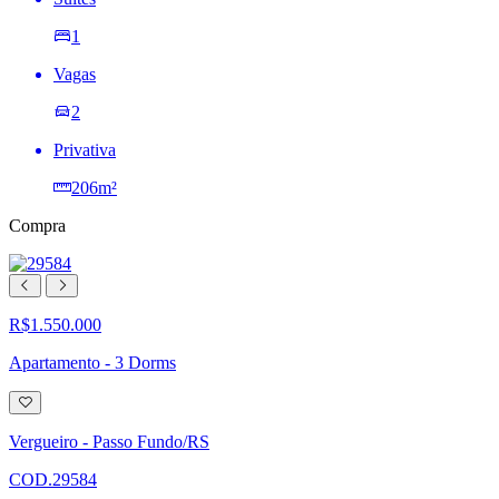
1
Vagas
2
Privativa
206m²
Compra
R$1.550.000
Apartamento - 3 Dorms
Adicionar
à
lista
Vergueiro - Passo Fundo/RS
de
desejos
COD.29584