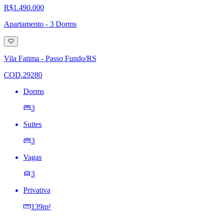
R$1.490.000
Apartamento - 3 Dorms
Adicionar
à
lista
Vila Fatima - Passo Fundo/RS
de
desejos
COD.29280
Dorms
3
Suites
3
Vagas
3
Privativa
139m²