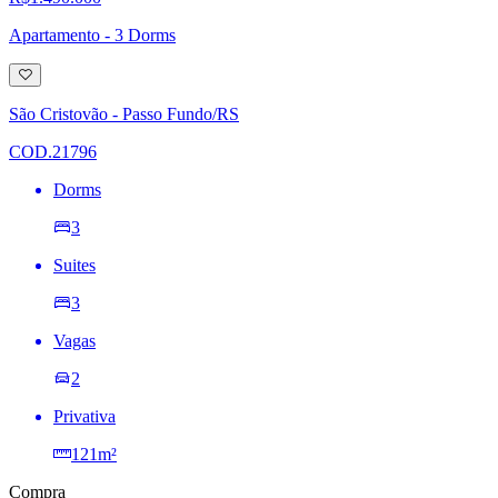
Apartamento - 3 Dorms
Adicionar
à
lista
São Cristovão - Passo Fundo/RS
de
desejos
COD.21796
Dorms
3
Suites
3
Vagas
2
Privativa
121m²
Compra