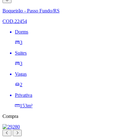
à
lista
Boqueirão - Passo Fundo/RS
de
desejos
COD.22454
Dorms
3
Suites
3
Vagas
2
Privativa
153m²
Compra