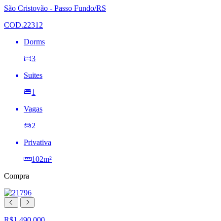
lista
São Cristovão - Passo Fundo/RS
de
desejos
COD.22312
Dorms
3
Suites
1
Vagas
2
Privativa
102m²
Compra
R$1.490.000