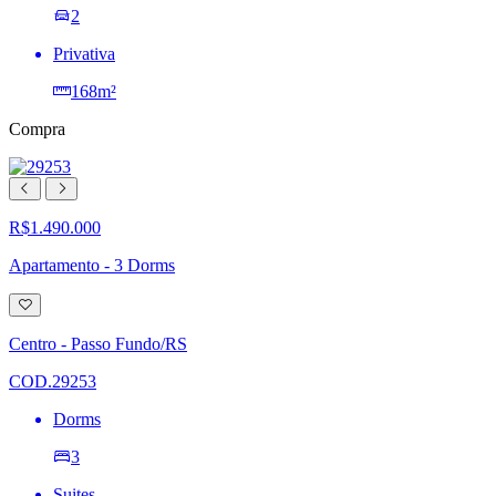
2
Privativa
168m²
Compra
R$1.490.000
Apartamento - 3 Dorms
Adicionar
à
lista
Centro - Passo Fundo/RS
de
desejos
COD.29253
Dorms
3
Suites