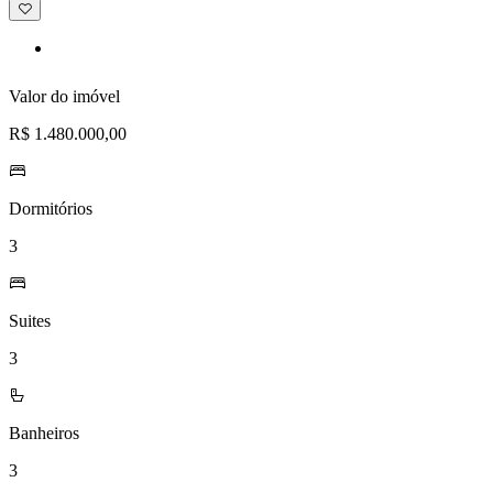
Adicionar
à
lista
de
desejos
Valor do imóvel
R$ 1.480.000,00
Dormitórios
3
Suites
3
Banheiros
3