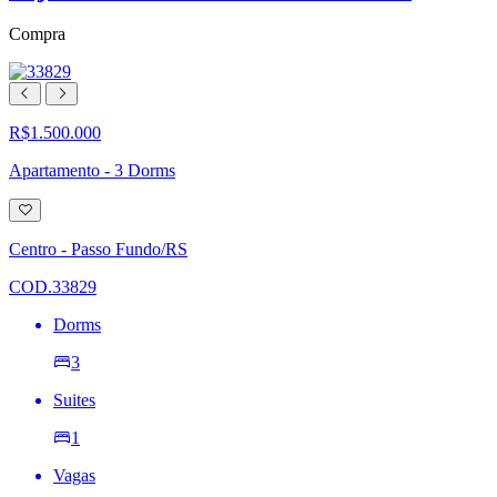
Compra
R$1.500.000
Apartamento - 3 Dorms
Adicionar
à
lista
Centro - Passo Fundo/RS
de
desejos
COD.33829
Dorms
3
Suites
1
Vagas