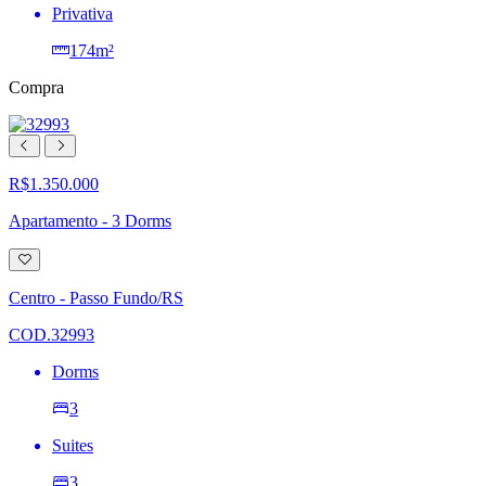
Privativa
174m²
Compra
R$1.350.000
Apartamento - 3 Dorms
Adicionar
à
lista
Centro - Passo Fundo/RS
de
desejos
COD.32993
Dorms
3
Suites
3