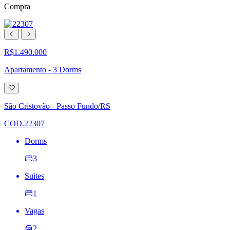
Compra
R$1.490.000
Apartamento - 3 Dorms
Adicionar
à
lista
São Cristovão - Passo Fundo/RS
de
desejos
COD.22307
Dorms
3
Suites
1
Vagas
2