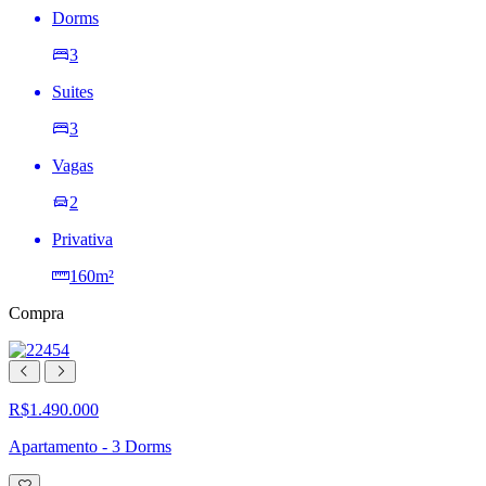
Dorms
3
Suites
3
Vagas
2
Privativa
160m²
Compra
R$1.490.000
Apartamento - 3 Dorms
Adicionar