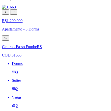
R$1.200.000
Apartamento - 3 Dorms
Adicionar
à
lista
Centro - Passo Fundo/RS
de
desejos
COD.31663
Dorms
3
Suites
2
Vagas
2