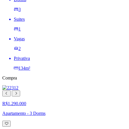
3
Suites
1
Vagas
2
Privativa
134m²
Compra
R$1.290.000
Apartamento - 3 Dorms
Adicionar
à