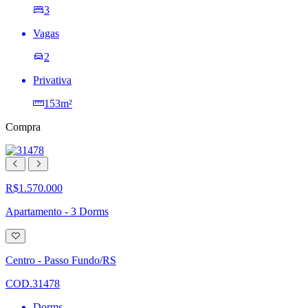
3
Vagas
2
Privativa
153m²
Compra
R$1.570.000
Apartamento - 3 Dorms
Adicionar
à
lista
Centro - Passo Fundo/RS
de
desejos
COD.31478
Dorms