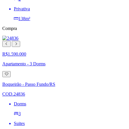
Privativa
138m²
Compra
R$1.590.000
Apartamento - 3 Dorms
Adicionar
à
lista
Boqueirão - Passo Fundo/RS
de
desejos
COD.24836
Dorms
3
Suites