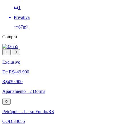
1
Privativa
67m²
Compra
Exclusivo
De R$449.900
R$439.900
Apartamento - 2 Dorms
Adicionar
à
lista
Petrópolis - Passo Fundo/RS
de
desejos
COD.33655