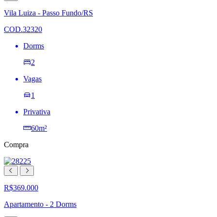
à
lista
Vila Luiza - Passo Fundo/RS
de
desejos
COD.32320
Dorms
2
Vagas
1
Privativa
60m²
Compra
R$369.000
Apartamento - 2 Dorms