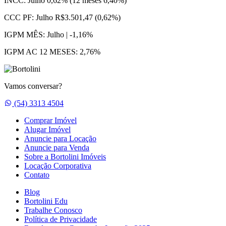
INCC:
Julho 0,62% (12 meses 6,40%)
CCC PF:
Julho R$3.501,47 (0,62%)
IGPM MÊS:
Julho | -1,16%
IGPM AC 12 MESES:
2,76%
Vamos conversar?
Whatsapp
(54) 3313 4504
Comprar Imóvel
Alugar Imóvel
Anuncie para Locação
Anuncie para Venda
Sobre a Bortolini Imóveis
Locação Corporativa
Contato
Blog
Bortolini Edu
Trabalhe Conosco
Política de Privacidade