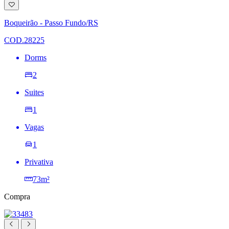
Adicionar
à
lista
Boqueirão - Passo Fundo/RS
de
desejos
COD.28225
Dorms
2
Suites
1
Vagas
1
Privativa
73m²
Compra