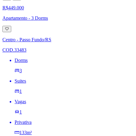
R$449.000
Apartamento - 3 Dorms
Adicionar
à
lista
Centro - Passo Fundo/RS
de
desejos
COD.33483
Dorms
3
Suites
1
Vagas
1
Privativa
133m²