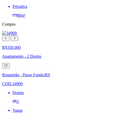
Privativa
80m²
Compra
R$350.000
Apartamento - 2 Dorms
Adicionar
à
lista
Boqueirão - Passo Fundo/RS
de
desejos
COD.34909
Dorms
2
Vagas