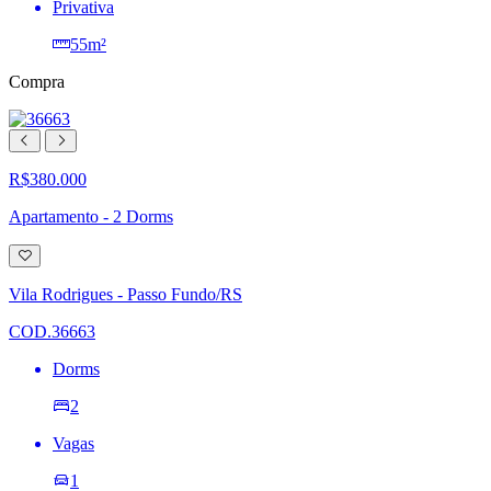
Privativa
55m²
Compra
R$380.000
Apartamento - 2 Dorms
Adicionar
à
lista
Vila Rodrigues - Passo Fundo/RS
de
desejos
COD.36663
Dorms
2
Vagas
1