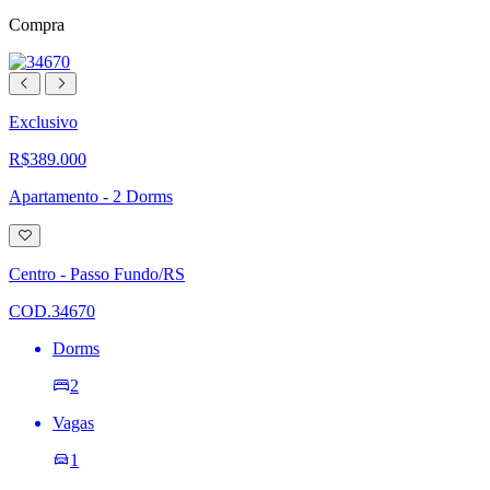
Compra
Exclusivo
R$389.000
Apartamento - 2 Dorms
Adicionar
à
lista
Centro - Passo Fundo/RS
de
desejos
COD.34670
Dorms
2
Vagas
1