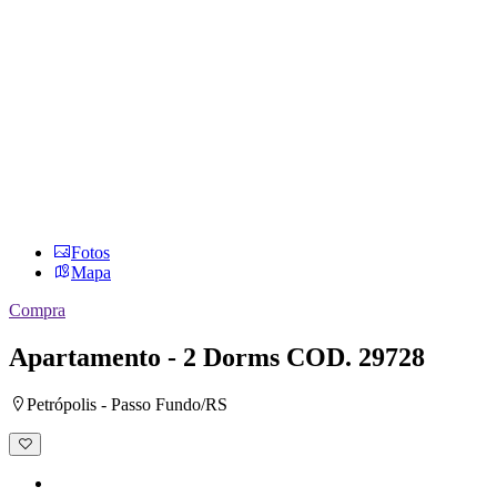
Fotos
Mapa
Compra
Apartamento - 2 Dorms
COD. 29728
Petrópolis - Passo Fundo/RS
Adicionar
à
lista
de