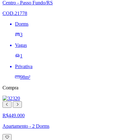
lista
Centro - Passo Fundo/RS
de
desejos
COD.21778
Dorms
3
Vagas
1
Privativa
98m²
Compra
R$449.000
Apartamento - 2 Dorms
Adicionar