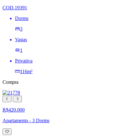
desejos
COD.19391
Dorms
3
Vagas
1
Privativa
116m²
Compra
R$420.000
Apartamento - 3 Dorms
Adicionar
à