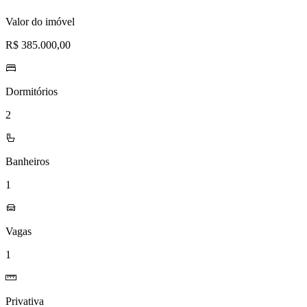
desejos
Valor do imóvel
R$ 385.000,00
Dormitórios
2
Banheiros
1
Vagas
1
Privativa