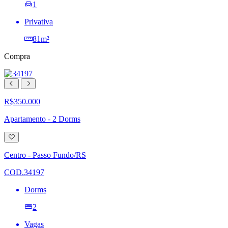
1
Privativa
81m²
Compra
R$350.000
Apartamento - 2 Dorms
Adicionar
à
lista
Centro - Passo Fundo/RS
de
desejos
COD.34197
Dorms
2
Vagas