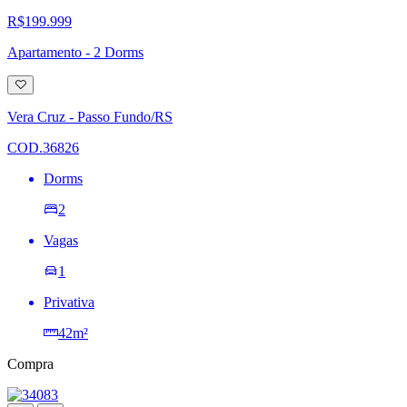
R$199.999
Apartamento - 2 Dorms
Adicionar
à
lista
Vera Cruz - Passo Fundo/RS
de
desejos
COD.36826
Dorms
2
Vagas
1
Privativa
42m²
Compra