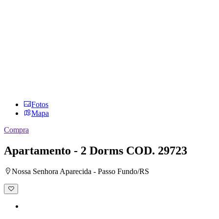
Fotos
Mapa
Compra
Apartamento - 2 Dorms
COD. 29723
Nossa Senhora Aparecida - Passo Fundo/RS
Adicionar
à
lista
de
desejos