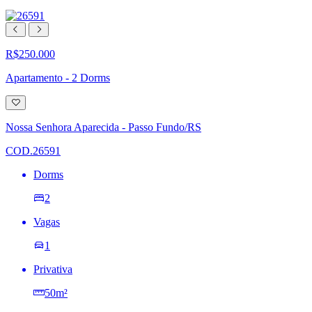
R$250.000
Apartamento - 2 Dorms
Adicionar
à
lista
Nossa Senhora Aparecida - Passo Fundo/RS
de
desejos
COD.26591
Dorms
2
Vagas
1
Privativa
50m²