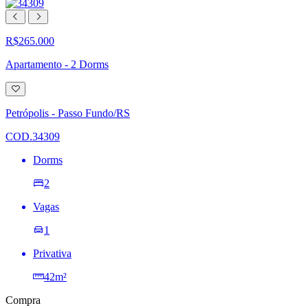
R$265.000
Apartamento - 2 Dorms
Adicionar
à
lista
Petrópolis - Passo Fundo/RS
de
desejos
COD.34309
Dorms
2
Vagas
1
Privativa
42m²
Compra