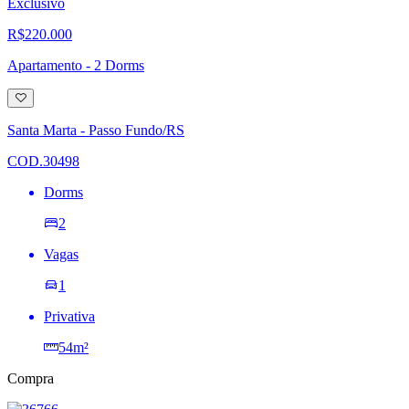
Exclusivo
R$220.000
Apartamento - 2 Dorms
Adicionar
à
lista
Santa Marta - Passo Fundo/RS
de
desejos
COD.30498
Dorms
2
Vagas
1
Privativa
54m²
Compra