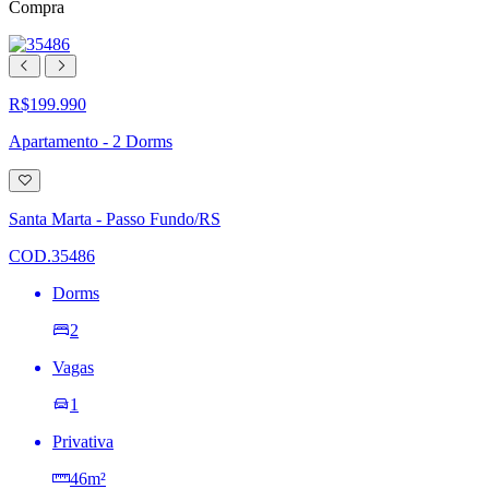
Compra
R$199.990
Apartamento - 2 Dorms
Adicionar
à
lista
Santa Marta - Passo Fundo/RS
de
desejos
COD.35486
Dorms
2
Vagas
1
Privativa
46m²