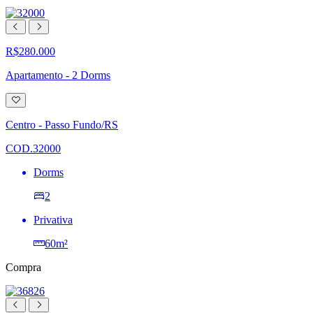
R$280.000
Apartamento - 2 Dorms
Adicionar
à
lista
Centro - Passo Fundo/RS
de
desejos
COD.32000
Dorms
2
Privativa
60m²
Compra