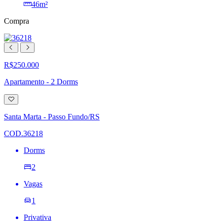
46m²
Compra
R$250.000
Apartamento - 2 Dorms
Adicionar
à
lista
Santa Marta - Passo Fundo/RS
de
desejos
COD.36218
Dorms
2
Vagas
1
Privativa