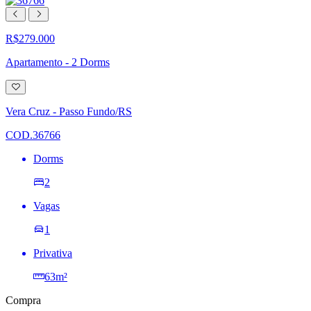
R$279.000
Apartamento - 2 Dorms
Adicionar
à
lista
Vera Cruz - Passo Fundo/RS
de
desejos
COD.36766
Dorms
2
Vagas
1
Privativa
63m²
Compra