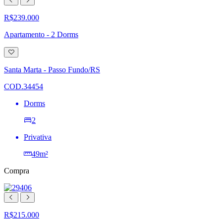
R$239.000
Apartamento - 2 Dorms
Adicionar
à
lista
Santa Marta - Passo Fundo/RS
de
desejos
COD.34454
Dorms
2
Privativa
49m²
Compra
R$215.000