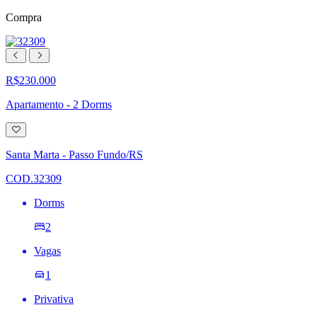
Compra
R$230.000
Apartamento - 2 Dorms
Adicionar
à
lista
Santa Marta - Passo Fundo/RS
de
desejos
COD.32309
Dorms
2
Vagas
1
Privativa