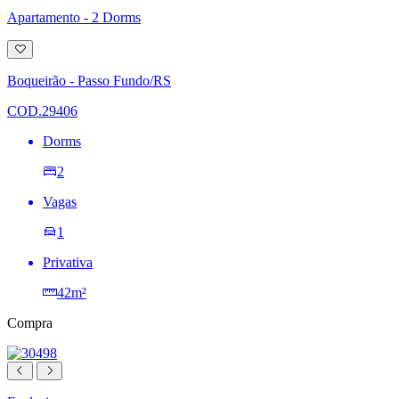
Apartamento - 2 Dorms
Adicionar
à
lista
Boqueirão - Passo Fundo/RS
de
desejos
COD.29406
Dorms
2
Vagas
1
Privativa
42m²
Compra