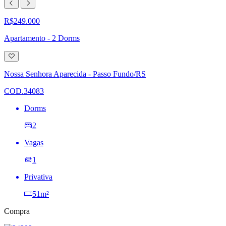
R$249.000
Apartamento - 2 Dorms
Adicionar
à
lista
Nossa Senhora Aparecida - Passo Fundo/RS
de
desejos
COD.34083
Dorms
2
Vagas
1
Privativa
51m²
Compra