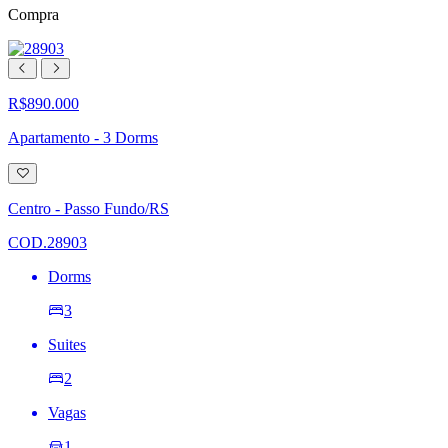
Compra
R$890.000
Apartamento - 3 Dorms
Adicionar
à
lista
Centro - Passo Fundo/RS
de
desejos
COD.28903
Dorms
3
Suites
2
Vagas
1