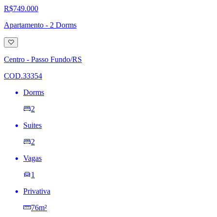
R$749.000
Apartamento - 2 Dorms
Adicionar
à
lista
Centro - Passo Fundo/RS
de
desejos
COD.33354
Dorms
2
Suites
2
Vagas
1
Privativa
76m²