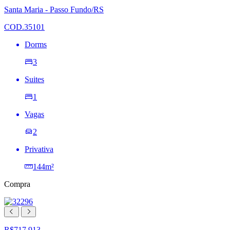
lista
Santa Maria - Passo Fundo/RS
de
desejos
COD.35101
Dorms
3
Suites
1
Vagas
2
Privativa
144m²
Compra
R$717.913