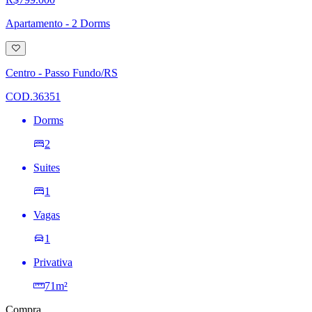
Apartamento - 2 Dorms
Adicionar
à
lista
Centro - Passo Fundo/RS
de
desejos
COD.36351
Dorms
2
Suites
1
Vagas
1
Privativa
71m²
Compra