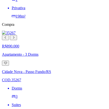
Privativa
198m²
Compra
R$890.000
Apartamento - 3 Dorms
Adicionar
à
lista
Cidade Nova - Passo Fundo/RS
de
desejos
COD.35267
Dorms
3
Suites