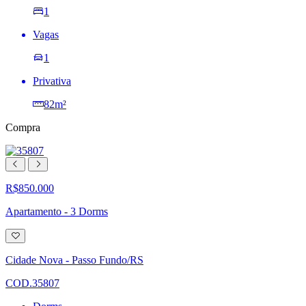
1
Vagas
1
Privativa
82m²
Compra
R$850.000
Apartamento - 3 Dorms
Adicionar
à
lista
Cidade Nova - Passo Fundo/RS
de
desejos
COD.35807