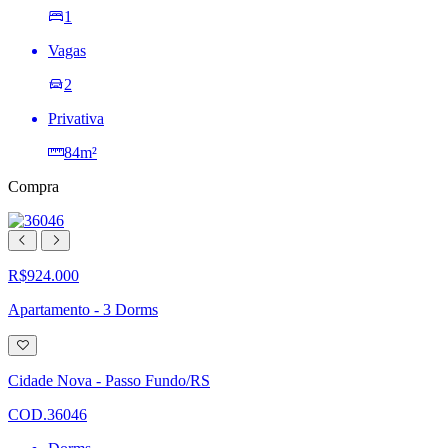
1
Vagas
2
Privativa
84m²
Compra
R$924.000
Apartamento - 3 Dorms
Adicionar
à
lista
Cidade Nova - Passo Fundo/RS
de
desejos
COD.36046