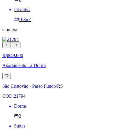
Privativa
168m²
Compra
R$849.000
Apartamento - 2 Dorms
Adicionar
à
lista
São Cristovão - Passo Fundo/RS
de
desejos
COD.21794
Dorms
2
Suites