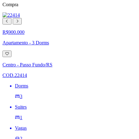
Compra
R$900.000
Apartamento - 3 Dorms
Adicionar
à
lista
Centro - Passo Fundo/RS
de
desejos
COD.22414
Dorms
3
Suites
1
Vagas
2