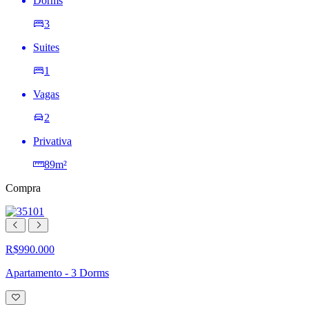
Dorms
3
Suites
1
Vagas
2
Privativa
89m²
Compra
R$990.000
Apartamento - 3 Dorms
Adicionar
à