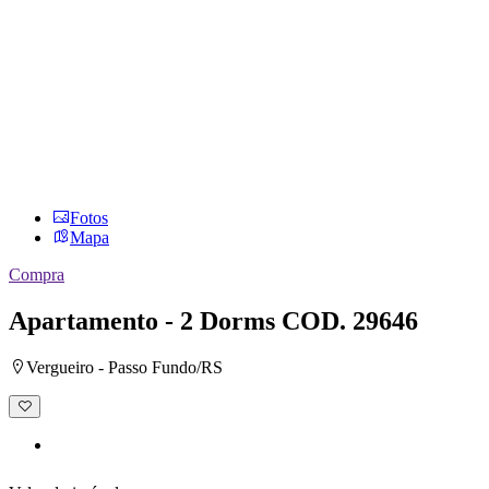
Fotos
Mapa
Compra
Apartamento - 2 Dorms
COD. 29646
Vergueiro - Passo Fundo/RS
Adicionar
à
lista
de
desejos