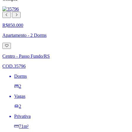
R$850.000
Apartamento - 2 Dorms
Adicionar
à
lista
Centro - Passo Fundo/RS
de
desejos
COD.35796
Dorms
2
Vagas
2
Privativa
71m²