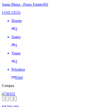
lista
Santa Maria - Passo Fundo/RS
de
desejos
COD.33531
Dorms
3
Suites
1
Vagas
2
Privativa
93m²
Compra
R$799.000