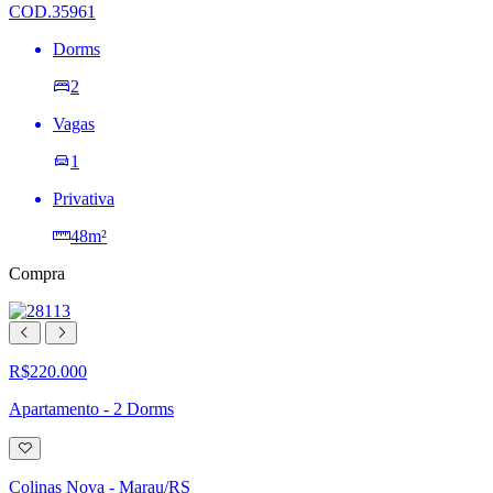
desejos
COD.35961
Dorms
2
Vagas
1
Privativa
48m²
Compra
R$220.000
Apartamento - 2 Dorms
Adicionar
à
lista
Colinas Nova - Marau/RS