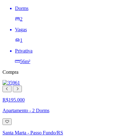
Dorms
2
Vagas
1
Privativa
56m²
Compra
R$195.000
Apartamento - 2 Dorms
Adicionar
à
lista
Santa Marta - Passo Fundo/RS
de