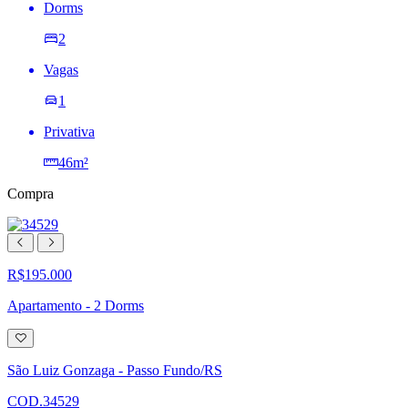
Dorms
2
Vagas
1
Privativa
46m²
Compra
R$195.000
Apartamento - 2 Dorms
Adicionar
à
lista
São Luiz Gonzaga - Passo Fundo/RS
de
desejos
COD.34529