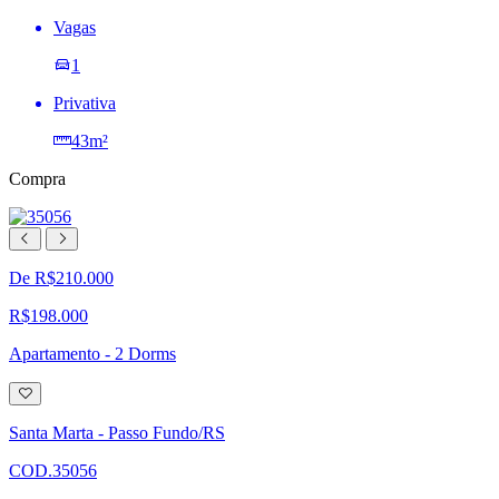
Vagas
1
Privativa
43m²
Compra
De R$210.000
R$198.000
Apartamento - 2 Dorms
Adicionar
à
lista
Santa Marta - Passo Fundo/RS
de
desejos
COD.35056