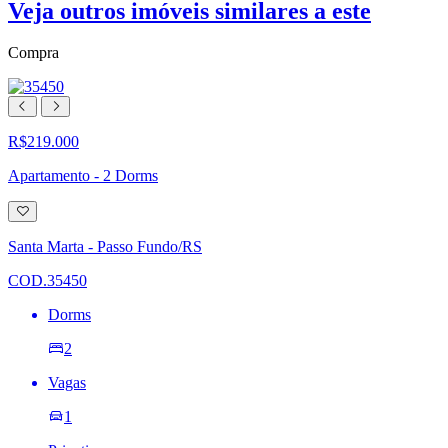
Veja outros imóveis similares a este
Compra
R$219.000
Apartamento - 2 Dorms
Adicionar
à
lista
Santa Marta - Passo Fundo/RS
de
desejos
COD.35450
Dorms
2
Vagas
1