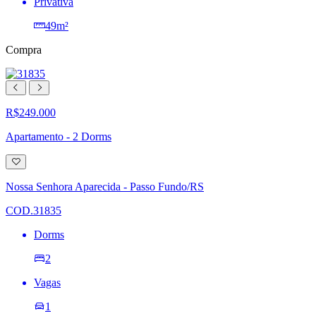
Privativa
49m²
Compra
R$249.000
Apartamento - 2 Dorms
Adicionar
à
lista
Nossa Senhora Aparecida - Passo Fundo/RS
de
desejos
COD.31835
Dorms
2
Vagas
1