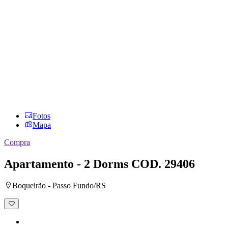
Fotos
Mapa
Compra
Apartamento - 2 Dorms
COD. 29406
Boqueirão - Passo Fundo/RS
Adicionar
à
lista
de