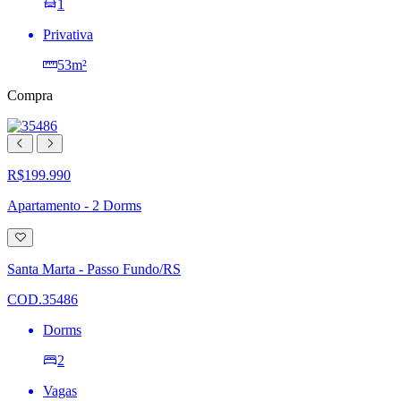
1
Privativa
53m²
Compra
R$199.990
Apartamento - 2 Dorms
Adicionar
à
lista
Santa Marta - Passo Fundo/RS
de
desejos
COD.35486
Dorms
2
Vagas