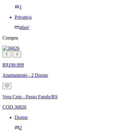
1
Privativa
46m²
Compra
R$199.999
Apartamento - 2 Dorms
Adicionar
à
lista
Vera Cruz - Passo Fundo/RS
de
desejos
COD.36826
Dorms
2