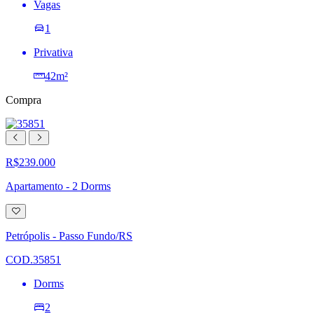
Vagas
1
Privativa
42m²
Compra
R$239.000
Apartamento - 2 Dorms
Adicionar
à
lista
Petrópolis - Passo Fundo/RS
de
desejos
COD.35851
Dorms
2