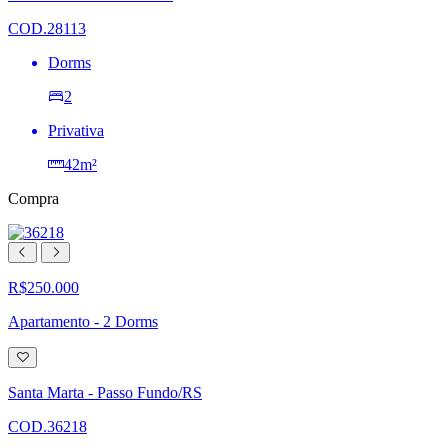
de
desejos
COD.28113
Dorms
2
Privativa
42m²
Compra
R$250.000
Apartamento - 2 Dorms
Adicionar
à
lista
Santa Marta - Passo Fundo/RS
de
desejos
COD.36218