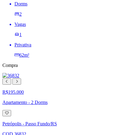
Dorms
2
Vagas
1
Privativa
62m²
Compra
R$195.000
Apartamento - 2 Dorms
Adicionar
à
lista
Petrópolis - Passo Fundo/RS
de
desejos
COD.36832