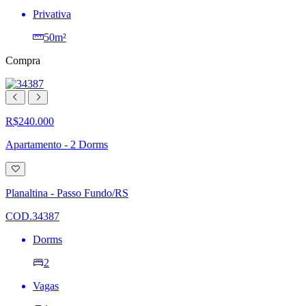
Privativa
50m²
Compra
R$240.000
Apartamento - 2 Dorms
Adicionar
à
lista
Planaltina - Passo Fundo/RS
de
desejos
COD.34387
Dorms
2
Vagas