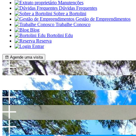
Manutenções
Dúvidas Frequentes
Sobre a Bortolini
Gestão de Empreendimentos
Trabalhe Conosco
Blog
Bortolini Edu
Reserva
Entrar
Agende uma visita