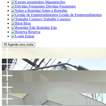
Manutenções
Dúvidas Frequentes
Sobre a Bortolini
Gestão de Empreendimentos
Trabalhe Conosco
Blog
Bortolini Edu
Reserva
Entrar
Agende uma visita