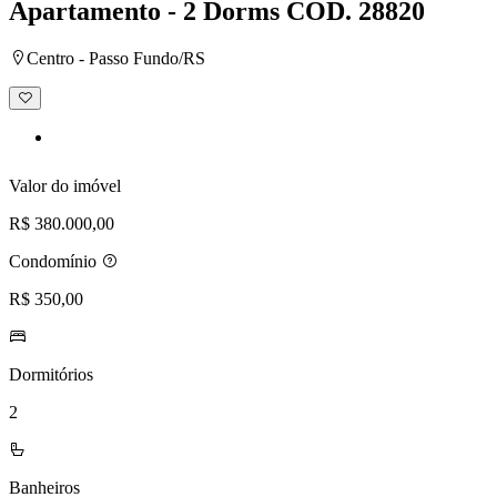
Apartamento - 2 Dorms
COD. 28820
Centro - Passo Fundo/RS
Adicionar
à
lista
de
desejos
Valor do imóvel
R$ 380.000,00
Condomínio
R$ 350,00
Dormitórios
2
Banheiros