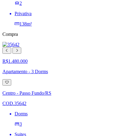
2
Privativa
138m²
Compra
R$1.480.000
Apartamento - 3 Dorms
Adicionar
à
lista
Centro - Passo Fundo/RS
de
desejos
COD.35642
Dorms
3
Suites