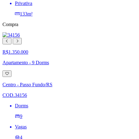
Privativa
133m²
Compra
R$1.350.000
Apartamento - 9 Dorms
Adicionar
à
lista
Centro - Passo Fundo/RS
de
desejos
COD.34156
Dorms
9
Vagas
4