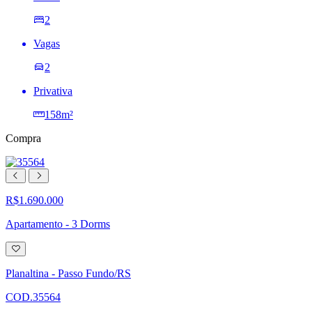
2
Vagas
2
Privativa
158m²
Compra
R$1.690.000
Apartamento - 3 Dorms
Adicionar
à
lista
Planaltina - Passo Fundo/RS
de
desejos
COD.35564