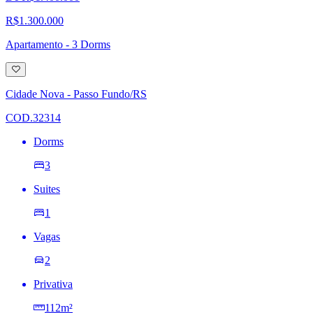
R$1.300.000
Apartamento - 3 Dorms
Adicionar
à
lista
Cidade Nova - Passo Fundo/RS
de
desejos
COD.32314
Dorms
3
Suites
1
Vagas
2
Privativa
112m²