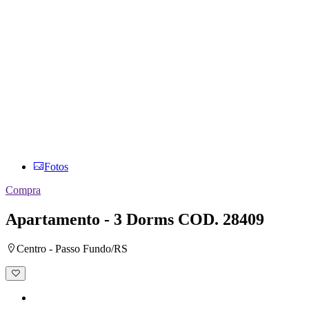
Fotos
Compra
Apartamento - 3 Dorms
COD. 28409
Centro - Passo Fundo/RS
Adicionar
à
lista
de