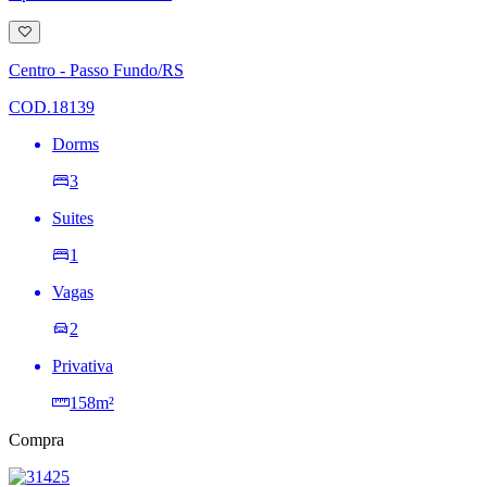
Adicionar
à
lista
Centro - Passo Fundo/RS
de
desejos
COD.18139
Dorms
3
Suites
1
Vagas
2
Privativa
158m²
Compra