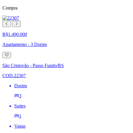
Compra
R$1.490.000
Apartamento - 3 Dorms
Adicionar
à
lista
São Cristovão - Passo Fundo/RS
de
desejos
COD.22307
Dorms
3
Suites
1
Vagas