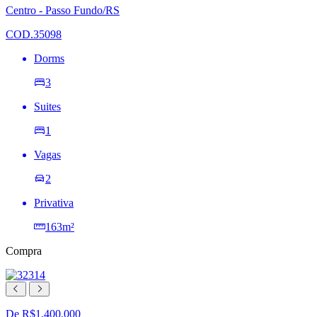
lista
Centro - Passo Fundo/RS
de
desejos
COD.35098
Dorms
3
Suites
1
Vagas
2
Privativa
163m²
Compra
De R$1.400.000