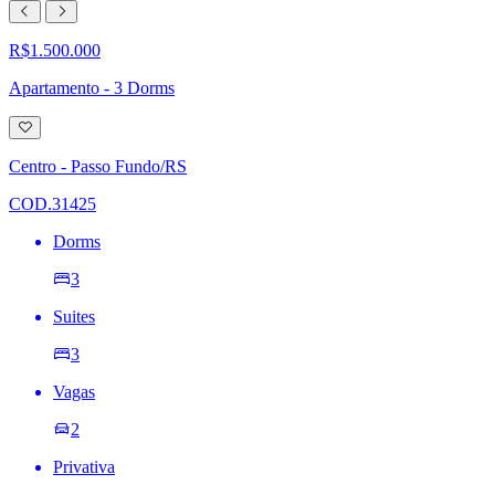
R$1.500.000
Apartamento - 3 Dorms
Adicionar
à
lista
Centro - Passo Fundo/RS
de
desejos
COD.31425
Dorms
3
Suites
3
Vagas
2
Privativa