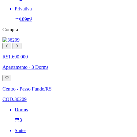
Privativa
189m²
Compra
R$1.690.000
Apartamento - 3 Dorms
Adicionar
à
lista
Centro - Passo Fundo/RS
de
desejos
COD.36209
Dorms
3
Suites