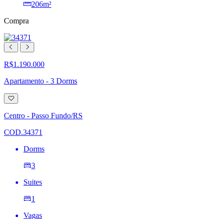
206m²
Compra
R$1.190.000
Apartamento - 3 Dorms
Adicionar
à
lista
Centro - Passo Fundo/RS
de
desejos
COD.34371
Dorms
3
Suites
1
Vagas