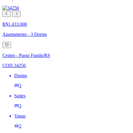
R$1.433.000
Apartamento - 3 Dorms
Adicionar
à
lista
Centro - Passo Fundo/RS
de
desejos
COD.34256
Dorms
3
Suites
3
Vagas
2