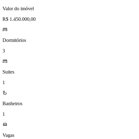
desejos
Valor do imóvel
R$ 1.450.000,00
Dormitórios
3
Suites
1
Banheiros
1
Vagas