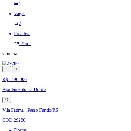
1
Vagas
2
Privativa
149m²
Compra
R$1.490.000
Apartamento - 3 Dorms
Adicionar
à
lista
Vila Fatima - Passo Fundo/RS
de
desejos
COD.29280
Dorms