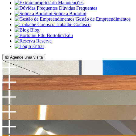
Manutenções
Dúvidas Frequentes
Sobre a Bortolini
Gestão de Empreendimentos
Trabalhe Conosco
Blog
Bortolini Edu
Reserva
Entrar
Agende uma visita