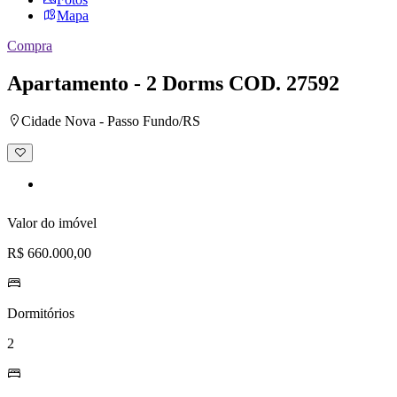
Mapa
Compra
Apartamento - 2 Dorms
COD. 27592
Cidade Nova - Passo Fundo/RS
Adicionar
à
lista
de
desejos
Valor do imóvel
R$ 660.000,00
Dormitórios
2