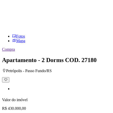
Fotos
Mapa
Compra
Apartamento - 2 Dorms
COD. 27180
Petrópolis - Passo Fundo/RS
Adicionar
à
lista
de
desejos
Valor do imóvel
R$ 430.000,00