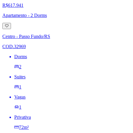
R$617.941
Apartamento - 2 Dorms
Adicionar
à
lista
Centro - Passo Fundo/RS
de
desejos
COD.32969
Dorms
2
Suites
1
Vagas
1
Privativa
72m²