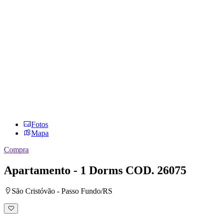
Fotos
Mapa
Compra
Apartamento - 1 Dorms
COD. 26075
São Cristóvão - Passo Fundo/RS
Adicionar
à