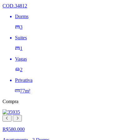
desejos
COD.34812
Dorms
3
Suites
1
Vagas
2
Privativa
77m²
Compra
R$580.000
Apartamento - 2 Dorms