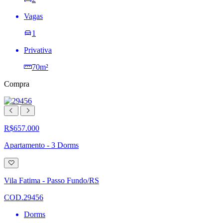
Vagas
1
Privativa
70m²
Compra
R$657.000
Apartamento - 3 Dorms
Adicionar
à
lista
Vila Fatima - Passo Fundo/RS
de
desejos
COD.29456
Dorms