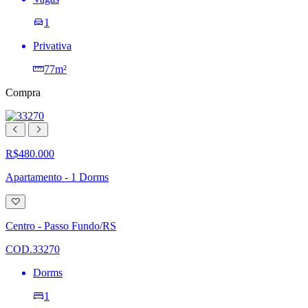
1
Privativa
77m²
Compra
R$480.000
Apartamento - 1 Dorms
Adicionar
à
lista
Centro - Passo Fundo/RS
de
desejos
COD.33270
Dorms
1