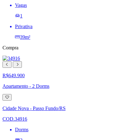
Vagas
1
Privativa
39m²
Compra
R$649.900
Apartamento - 2 Dorms
Adicionar
à
lista
Cidade Nova - Passo Fundo/RS
de
desejos
COD.34916
Dorms