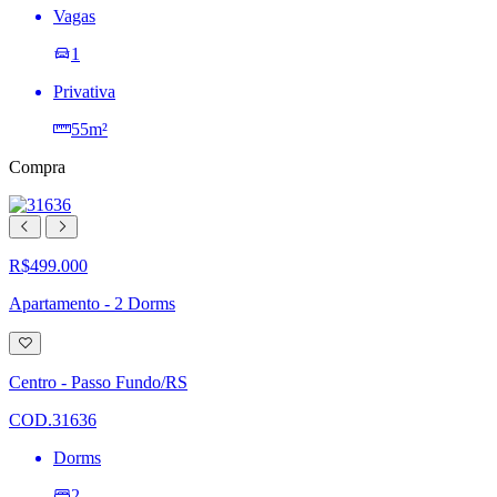
Vagas
1
Privativa
55m²
Compra
R$499.000
Apartamento - 2 Dorms
Adicionar
à
lista
Centro - Passo Fundo/RS
de
desejos
COD.31636
Dorms
2