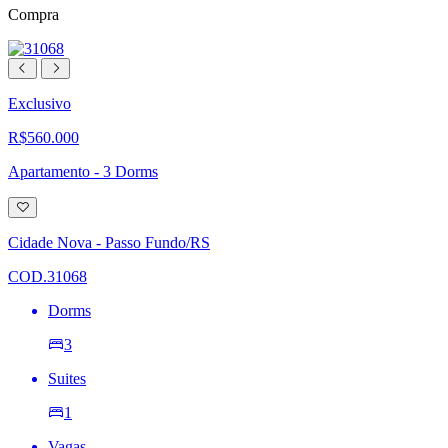
Compra
Exclusivo
R$560.000
Apartamento - 3 Dorms
Adicionar
à
lista
Cidade Nova - Passo Fundo/RS
de
desejos
COD.31068
Dorms
3
Suites
1
Vagas