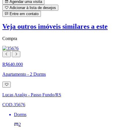
Agendar uma visita
Adicionar à lista de desejos
Entre em contato
Veja outros imóveis similares a este
Compra
R$640.000
Apartamento - 2 Dorms
Adicionar
à
lista
Lucas Araújo - Passo Fundo/RS
de
desejos
COD.35676
Dorms
2