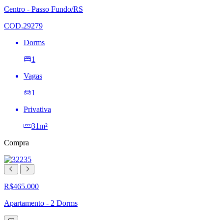
lista
Centro - Passo Fundo/RS
de
desejos
COD.29279
Dorms
1
Vagas
1
Privativa
31m²
Compra
R$465.000
Apartamento - 2 Dorms