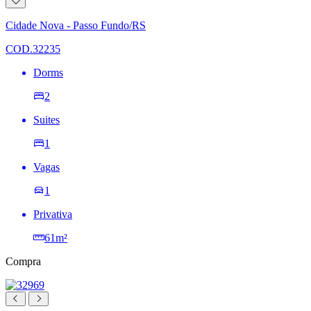
Adicionar
à
lista
Cidade Nova - Passo Fundo/RS
de
desejos
COD.32235
Dorms
2
Suites
1
Vagas
1
Privativa
61m²
Compra