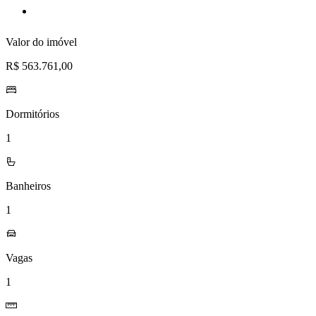
lista
de
desejos
Valor do imóvel
R$ 563.761,00
Dormitórios
1
Banheiros
1
Vagas
1