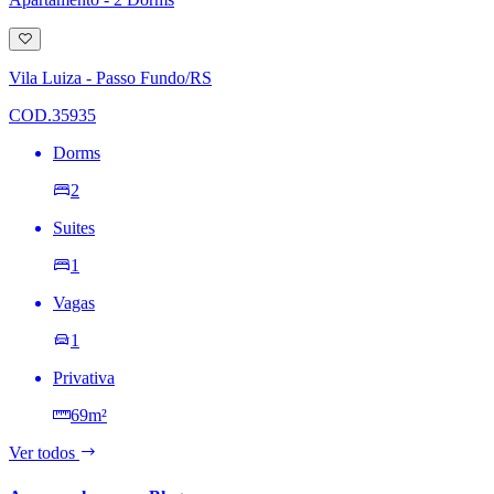
Adicionar
à
lista
Vila Luiza - Passo Fundo/RS
de
desejos
COD.35935
Dorms
2
Suites
1
Vagas
1
Privativa
69m²
Ver todos