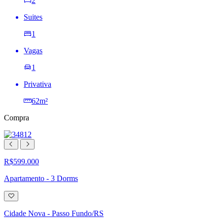
2
Suites
1
Vagas
1
Privativa
62m²
Compra
R$599.000
Apartamento - 3 Dorms
Adicionar
à
lista
Cidade Nova - Passo Fundo/RS
de