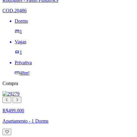
Rodrigues - Passo Fundo/RS
de
desejos
COD.20486
Dorms
1
Vagas
1
Privativa
48m²
Compra
R$499.000
Apartamento - 1 Dorms
Adicionar
à