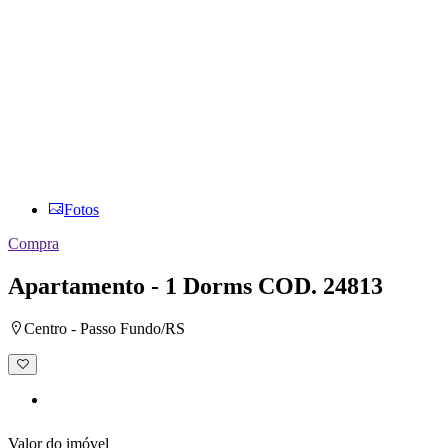
Fotos
Compra
Apartamento - 1 Dorms
COD. 24813
Centro - Passo Fundo/RS
Adicionar
à
lista
de
desejos
Valor do imóvel