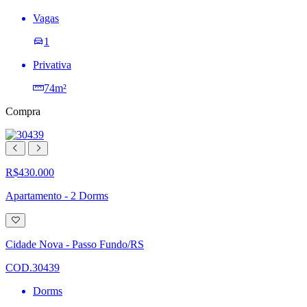
Vagas
1
Privativa
74m²
Compra
R$430.000
Apartamento - 2 Dorms
Adicionar
à
lista
Cidade Nova - Passo Fundo/RS
de
desejos
COD.30439
Dorms