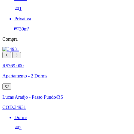
1
Privativa
30m²
Compra
R$369.000
Apartamento - 2 Dorms
Adicionar
à
lista
Lucas Araújo - Passo Fundo/RS
de
desejos
COD.34931
Dorms
2