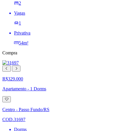
2
Vagas
1
Privativa
54m²
Compra
R$329.000
Apartamento - 1 Dorms
Adicionar
à
lista
Centro - Passo Fundo/RS
de
desejos
COD.31697
Dorms