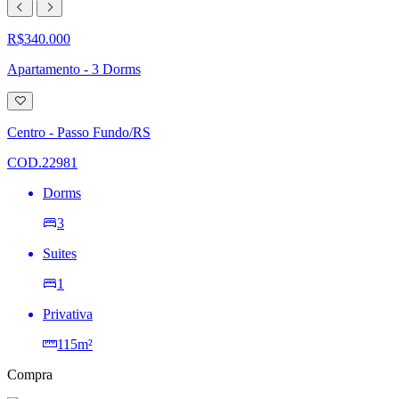
R$340.000
Apartamento - 3 Dorms
Adicionar
à
lista
Centro - Passo Fundo/RS
de
desejos
COD.22981
Dorms
3
Suites
1
Privativa
115m²
Compra