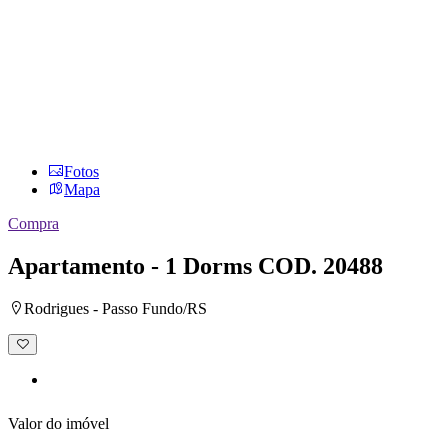
Fotos
Mapa
Compra
Apartamento - 1 Dorms
COD. 20488
Rodrigues - Passo Fundo/RS
Adicionar
à
lista
de
desejos
Valor do imóvel