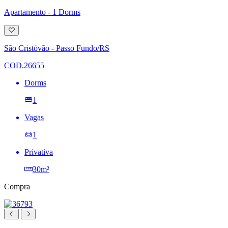
Apartamento - 1 Dorms
Adicionar
à
lista
São Cristóvão - Passo Fundo/RS
de
desejos
COD.26655
Dorms
1
Vagas
1
Privativa
30m²
Compra