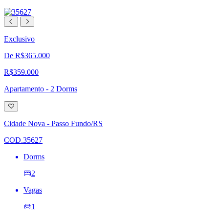
Exclusivo
De R$365.000
R$359.000
Apartamento - 2 Dorms
Adicionar
à
lista
Cidade Nova - Passo Fundo/RS
de
desejos
COD.35627
Dorms
2
Vagas
1