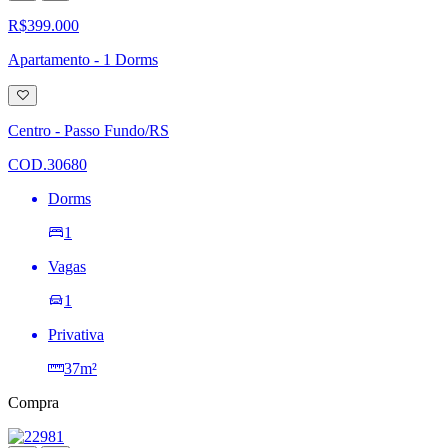
R$399.000
Apartamento - 1 Dorms
Adicionar
à
lista
Centro - Passo Fundo/RS
de
desejos
COD.30680
Dorms
1
Vagas
1
Privativa
37m²
Compra