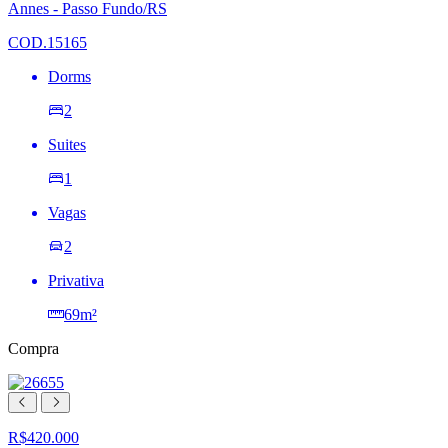
lista
Annes - Passo Fundo/RS
de
desejos
COD.15165
Dorms
2
Suites
1
Vagas
2
Privativa
69m²
Compra
R$420.000