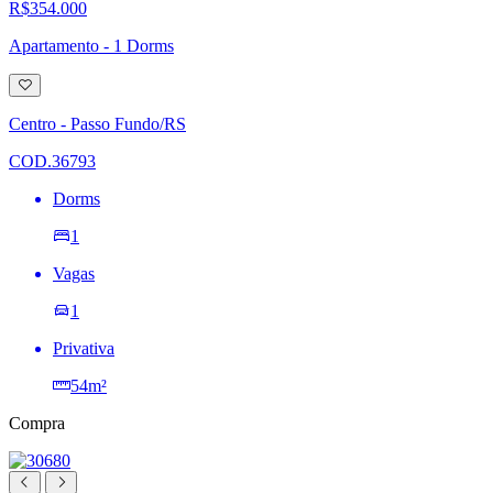
R$354.000
Apartamento - 1 Dorms
Adicionar
à
lista
Centro - Passo Fundo/RS
de
desejos
COD.36793
Dorms
1
Vagas
1
Privativa
54m²
Compra