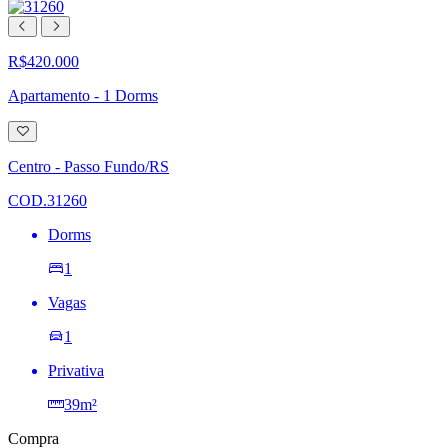
R$420.000
Apartamento - 1 Dorms
Adicionar
à
lista
Centro - Passo Fundo/RS
de
desejos
COD.31260
Dorms
1
Vagas
1
Privativa
39m²
Compra