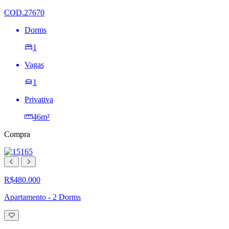
desejos
COD.27670
Dorms
1
Vagas
1
Privativa
46m²
Compra
R$480.000
Apartamento - 2 Dorms
Adicionar
à