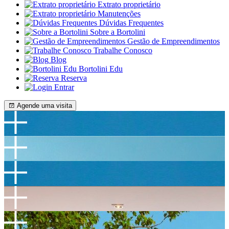
Extrato proprietário
Manutenções
Dúvidas Frequentes
Sobre a Bortolini
Gestão de Empreendimentos
Trabalhe Conosco
Blog
Bortolini Edu
Reserva
Entrar
Agende uma visita