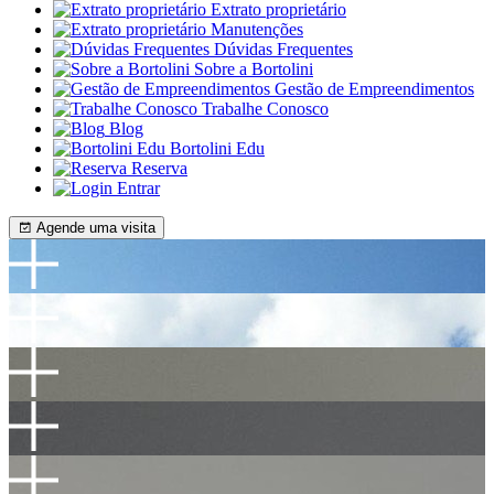
Extrato proprietário
Manutenções
Dúvidas Frequentes
Sobre a Bortolini
Gestão de Empreendimentos
Trabalhe Conosco
Blog
Bortolini Edu
Reserva
Entrar
Agende uma visita