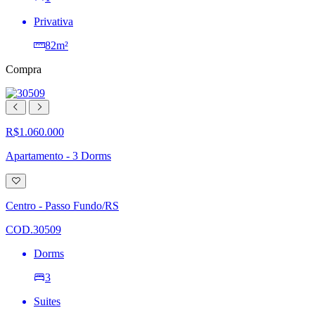
Privativa
82m²
Compra
R$1.060.000
Apartamento - 3 Dorms
Adicionar
à
lista
Centro - Passo Fundo/RS
de
desejos
COD.30509
Dorms
3
Suites