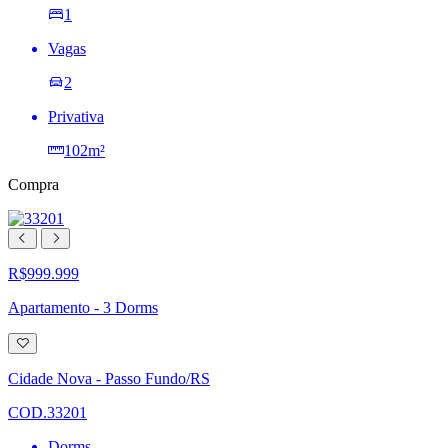
1
Vagas
2
Privativa
102m²
Compra
R$999.999
Apartamento - 3 Dorms
Adicionar
à
lista
Cidade Nova - Passo Fundo/RS
de
desejos
COD.33201
Dorms