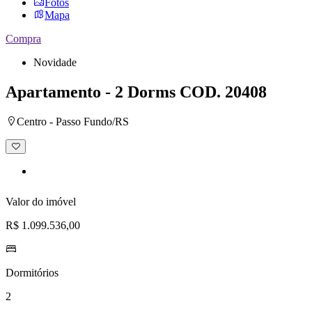
Fotos
Mapa
Compra
Novidade
Apartamento - 2 Dorms
COD. 20408
Centro - Passo Fundo/RS
Adicionar
à
lista
de
desejos
Valor do imóvel
R$ 1.099.536,00
Dormitórios
2