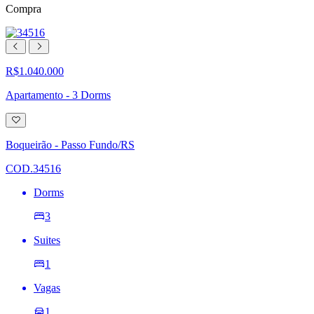
Compra
R$1.040.000
Apartamento - 3 Dorms
Adicionar
à
lista
Boqueirão - Passo Fundo/RS
de
desejos
COD.34516
Dorms
3
Suites
1
Vagas
1