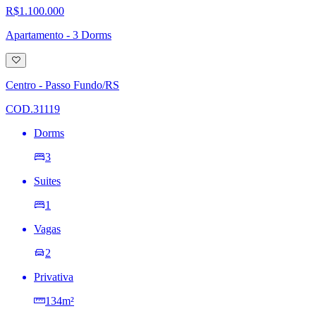
R$1.100.000
Apartamento - 3 Dorms
Adicionar
à
lista
Centro - Passo Fundo/RS
de
desejos
COD.31119
Dorms
3
Suites
1
Vagas
2
Privativa
134m²