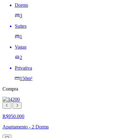
Dorms
3
Suites
1
Vagas
2
Privativa
150m²
Compra
R$950.000
Apartamento - 2 Dorms
Adicionar