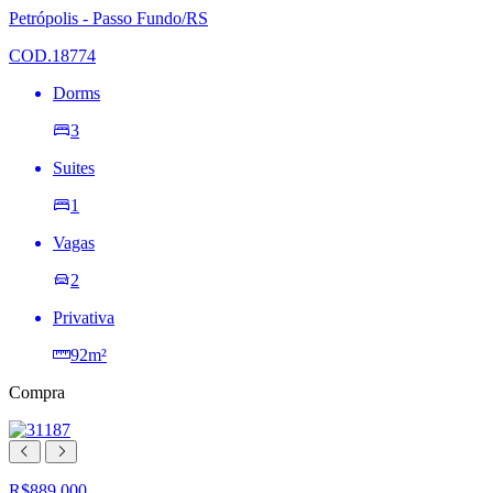
lista
Petrópolis - Passo Fundo/RS
de
desejos
COD.18774
Dorms
3
Suites
1
Vagas
2
Privativa
92m²
Compra
R$889.000