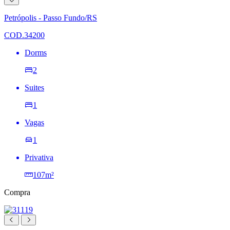
à
lista
Petrópolis - Passo Fundo/RS
de
desejos
COD.34200
Dorms
2
Suites
1
Vagas
1
Privativa
107m²
Compra