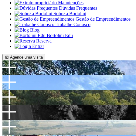
Manutenções
Dúvidas Frequentes
Sobre a Bortolini
Gestão de Empreendimentos
Trabalhe Conosco
Blog
Bortolini Edu
Reserva
Entrar
Agende uma visita