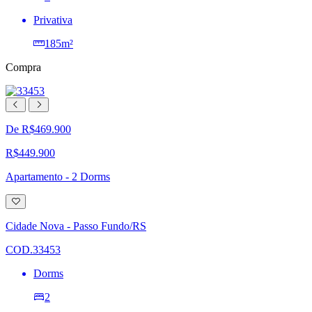
Privativa
185m²
Compra
De R$469.900
R$449.900
Apartamento - 2 Dorms
Adicionar
à
lista
Cidade Nova - Passo Fundo/RS
de
desejos
COD.33453
Dorms
2