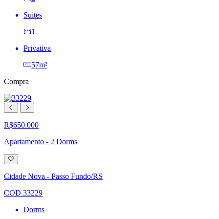
Suites
1
Privativa
57m²
Compra
R$650.000
Apartamento - 2 Dorms
Adicionar
à
lista
Cidade Nova - Passo Fundo/RS
de
desejos
COD.33229
Dorms