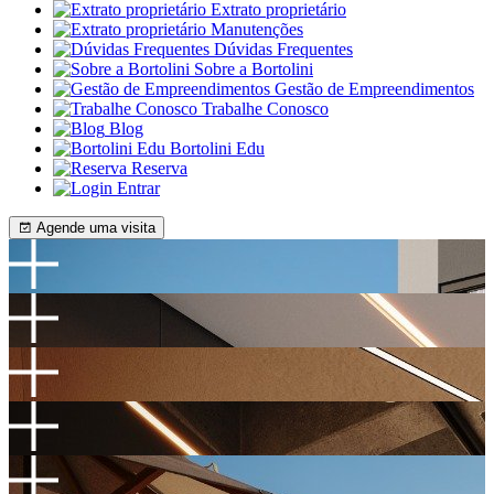
Extrato proprietário
Manutenções
Dúvidas Frequentes
Sobre a Bortolini
Gestão de Empreendimentos
Trabalhe Conosco
Blog
Bortolini Edu
Reserva
Entrar
Agende uma visita