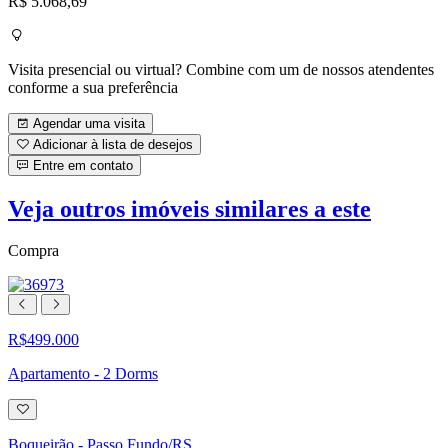
R$ 5.068,69
Visita presencial ou virtual? Combine com um de nossos atendentes
conforme a sua preferência
Agendar uma visita
Adicionar à lista de desejos
Entre em contato
Veja outros imóveis similares a este
Compra
R$499.000
Apartamento - 2 Dorms
Adicionar
à
lista
Boqueirão - Passo Fundo/RS