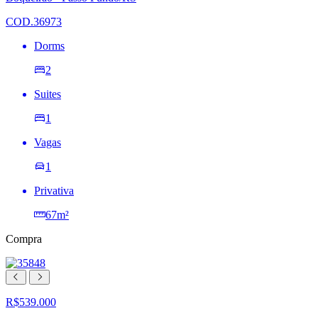
de
desejos
COD.36973
Dorms
2
Suites
1
Vagas
1
Privativa
67m²
Compra
R$539.000