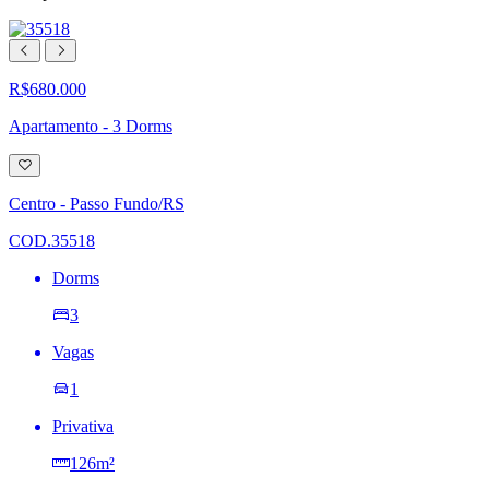
R$680.000
Apartamento - 3 Dorms
Adicionar
à
lista
Centro - Passo Fundo/RS
de
desejos
COD.35518
Dorms
3
Vagas
1
Privativa
126m²