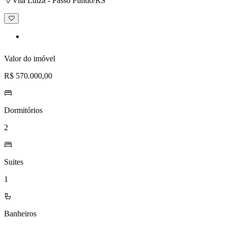
Vila Luiza - Passo Fundo/RS
Adicionar
à
lista
de
desejos
Valor do imóvel
R$ 570.000,00
Dormitórios
2
Suites
1
Banheiros