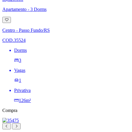
Apartamento - 3 Dorms
Adicionar
à
lista
Centro - Passo Fundo/RS
de
desejos
COD.35524
Dorms
3
Vagas
1
Privativa
126m²
Compra