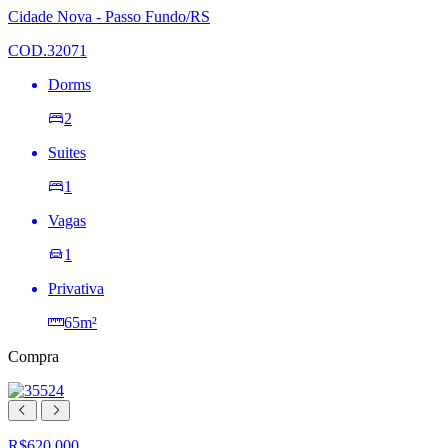
lista
Cidade Nova - Passo Fundo/RS
de
desejos
COD.32071
Dorms
2
Suites
1
Vagas
1
Privativa
65m²
Compra
R$620.000