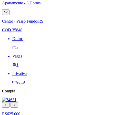
Apartamento - 3 Dorms
Adicionar
à
lista
Centro - Passo Fundo/RS
de
desejos
COD.35848
Dorms
3
Vagas
1
Privativa
93m²
Compra
R$625.000