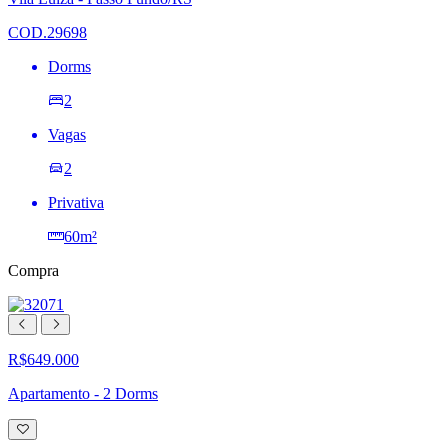
de
desejos
COD.29698
Dorms
2
Vagas
2
Privativa
60m²
Compra
R$649.000
Apartamento - 2 Dorms
Adicionar
à