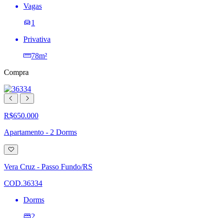
Vagas
1
Privativa
78m²
Compra
R$650.000
Apartamento - 2 Dorms
Adicionar
à
lista
Vera Cruz - Passo Fundo/RS
de
desejos
COD.36334
Dorms
2