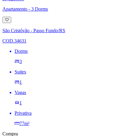
Apartamento - 3 Dorms
Adicionar
à
lista
São Cristóvão - Passo Fundo/RS
de
desejos
COD.34631
Dorms
3
Suites
1
Vagas
1
Privativa
77m²
Compra