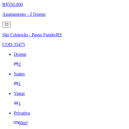
R$550.000
Apartamento - 2 Dorms
Adicionar
à
lista
São Cristovão - Passo Fundo/RS
de
desejos
COD.35475
Dorms
2
Suites
1
Vagas
1
Privativa
60m²